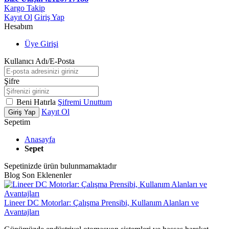
Kargo Takip
Kayıt Ol
Giriş Yap
Hesabım
Üye Girişi
Kullanıcı Adı/E-Posta
Şifre
Beni Hatırla
Şifremi Unuttum
Kayıt Ol
Giriş Yap
Sepetim
Anasayfa
Sepet
Sepetinizde ürün bulunmamaktadır
Blog Son Eklenenler
Lineer DC Motorlar: Çalışma Prensibi, Kullanım Alanları ve
Avantajları