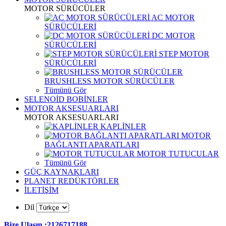
MOTOR SÜRÜCÜLER
AC MOTOR
SÜRÜCÜLERİ
DC MOTOR
SÜRÜCÜLERİ
STEP MOTOR
SÜRÜCÜLERİ
BRUSHLESS MOTOR SÜRÜCÜLER
Tümünü Gör
SELENOİD BOBİNLER
MOTOR AKSESUARLARI
MOTOR AKSESUARLARI
KAPLİNLER
MOTOR
BAĞLANTI APARATLARI
MOTOR TUTUCULAR
Tümünü Gör
GÜÇ KAYNAKLARI
PLANET REDÜKTÖRLER
İLETİŞİM
Dil
Bize Ulaşın :2126717188