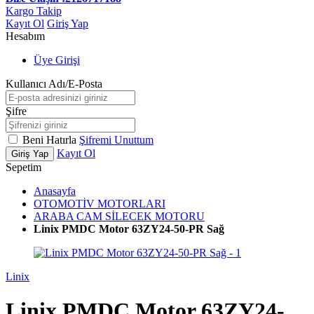
Kargo Takip
Kayıt Ol
Giriş Yap
Hesabım
Üye Girişi
Kullanıcı Adı/E-Posta
Şifre
Beni Hatırla
Şifremi Unuttum
Kayıt Ol
Giriş Yap
Sepetim
Anasayfa
OTOMOTİV MOTORLARI
ARABA CAM SİLECEK MOTORU
Linix PMDC Motor 63ZY24-50-PR Sağ
Linix
Linix PMDC Motor 63ZY24-