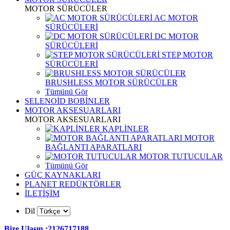
MOTOR SÜRÜCÜLER
AC MOTOR
SÜRÜCÜLERİ
DC MOTOR
SÜRÜCÜLERİ
STEP MOTOR
SÜRÜCÜLERİ
BRUSHLESS MOTOR SÜRÜCÜLER
Tümünü Gör
SELENOİD BOBİNLER
MOTOR AKSESUARLARI
MOTOR AKSESUARLARI
KAPLİNLER
MOTOR
BAĞLANTI APARATLARI
MOTOR TUTUCULAR
Tümünü Gör
GÜÇ KAYNAKLARI
PLANET REDÜKTÖRLER
İLETİŞİM
Dil
Bize Ulaşın :2126717188