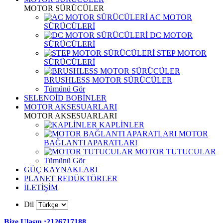
MOTOR SÜRÜCÜLER
AC MOTOR
SÜRÜCÜLERİ
DC MOTOR
SÜRÜCÜLERİ
STEP MOTOR
SÜRÜCÜLERİ
BRUSHLESS MOTOR SÜRÜCÜLER
Tümünü Gör
SELENOİD BOBİNLER
MOTOR AKSESUARLARI
MOTOR AKSESUARLARI
KAPLİNLER
MOTOR
BAĞLANTI APARATLARI
MOTOR TUTUCULAR
Tümünü Gör
GÜÇ KAYNAKLARI
PLANET REDÜKTÖRLER
İLETİŞİM
Dil
Bize Ulaşın :2126717188