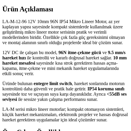
Ürün Açıklaması
LA-M-12-96 12V 10mm 96N IP54 Mikro Lineer Motor, az yer
kaplayan yapısı sayesinde kompakt sistemlerde kullanılmak üzere
geliştirilmiş mikro lineer motor serisinin pratik ve verimli
modellerinden biridir. Özellikle çok fazla güç gereksinimi olmayan
ve montaj alanının sınırlı olduğu projelerde ideal bir çözüm sunar.
12V DC ile çalışan bu model,
96N itme-çekme gücü
ve
9.5 mm/s
hareket hızı
ile kontrollü ve kararlı doğrusal hareket sağlar.
10 mm
hareket mesafesi
sayesinde kısa strok gerektiren hassas açma-
kapama, itme-çekme ve mini mekanik hareket uygulamalarında
etkili sonuç verir.
Üründe bulunan
entegre limit switch
, hareket sonlarında motorun
kontrolünü daha güvenli ve pratik hale getirir.
IP54 koruma sınıfı
sayesinde toz ve sıçrayan suya karşı dayanıklıdır. Ayrıca
<55dB ses
seviyesi
ile sessize yakın çalışma performansı sunar.
LA-M serisi mikro lineer motorlar; kompakt otomasyon sistemleri,
küçük hareket mekanizmaları, elektronik projeler ve hassas doğrusal
hareket gerektiren uygulamalar için ideal çözümler sunar.