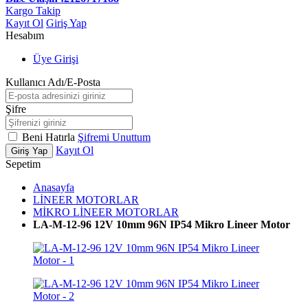
Kargo Takip
Kayıt Ol
Giriş Yap
Hesabım
Üye Girişi
Kullanıcı Adı/E-Posta
Şifre
Beni Hatırla
Şifremi Unuttum
Kayıt Ol
Giriş Yap
Sepetim
Anasayfa
LİNEER MOTORLAR
MİKRO LİNEER MOTORLAR
LA-M-12-96 12V 10mm 96N IP54 Mikro Lineer Motor