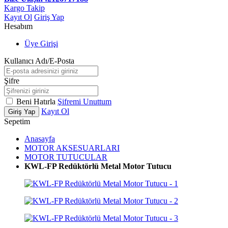
Kargo Takip
Kayıt Ol
Giriş Yap
Hesabım
Üye Girişi
Kullanıcı Adı/E-Posta
Şifre
Beni Hatırla
Şifremi Unuttum
Kayıt Ol
Giriş Yap
Sepetim
Anasayfa
MOTOR AKSESUARLARI
MOTOR TUTUCULAR
KWL-FP Redüktörlü Metal Motor Tutucu