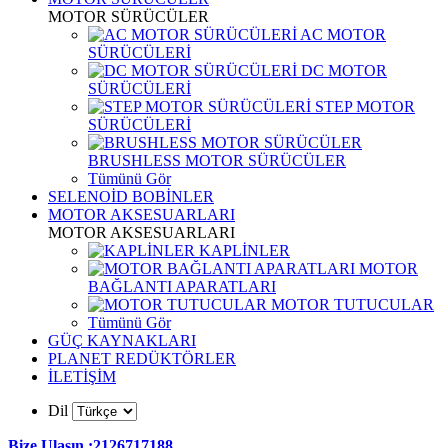
MOTOR SÜRÜCÜLER
AC MOTOR
SÜRÜCÜLERİ
DC MOTOR
SÜRÜCÜLERİ
STEP MOTOR
SÜRÜCÜLERİ
BRUSHLESS MOTOR SÜRÜCÜLER
Tümünü Gör
SELENOİD BOBİNLER
MOTOR AKSESUARLARI
MOTOR AKSESUARLARI
KAPLİNLER
MOTOR
BAĞLANTI APARATLARI
MOTOR TUTUCULAR
Tümünü Gör
GÜÇ KAYNAKLARI
PLANET REDÜKTÖRLER
İLETİŞİM
Dil
Bize Ulaşın :2126717188