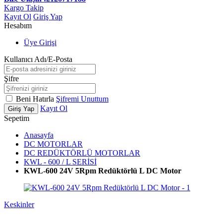
Kargo Takip
Kayıt Ol
Giriş Yap
Hesabım
Üye Girişi
Kullanıcı Adı/E-Posta
Şifre
Beni Hatırla
Şifremi Unuttum
Kayıt Ol
Giriş Yap
Sepetim
Anasayfa
DC MOTORLAR
DC REDÜKTÖRLÜ MOTORLAR
KWL - 600 / L SERİSİ
KWL-600 24V 5Rpm Redüktörlü L DC Motor
Keskinler