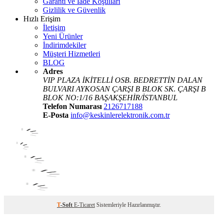
Garanti ve İade Koşulları
Gizlilik ve Güvenlik
Hızlı Erişim
İletişim
Yeni Ürünler
İndirimdekiler
Müşteri Hizmetleri
BLOG
Adres
VIP PLAZA İKİTELLİ OSB. BEDRETTİN DALAN
BULVARI AYKOSAN ÇARŞI B BLOK SK. ÇARŞI B
BLOK NO:1/16 BAŞAKŞEHİR/İSTANBUL
Telefon Numarası
2126717188
E-Posta
info@keskinlerelektronik.com.tr
T
-Soft
E-Ticaret
Sistemleriyle Hazırlanmıştır.