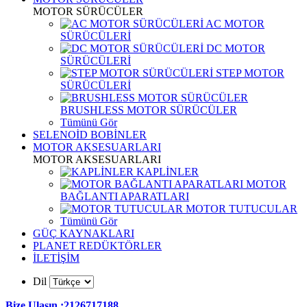
MOTOR SÜRÜCÜLER
AC MOTOR
SÜRÜCÜLERİ
DC MOTOR
SÜRÜCÜLERİ
STEP MOTOR
SÜRÜCÜLERİ
BRUSHLESS MOTOR SÜRÜCÜLER
Tümünü Gör
SELENOİD BOBİNLER
MOTOR AKSESUARLARI
MOTOR AKSESUARLARI
KAPLİNLER
MOTOR
BAĞLANTI APARATLARI
MOTOR TUTUCULAR
Tümünü Gör
GÜÇ KAYNAKLARI
PLANET REDÜKTÖRLER
İLETİŞİM
Dil
Bize Ulaşın :2126717188