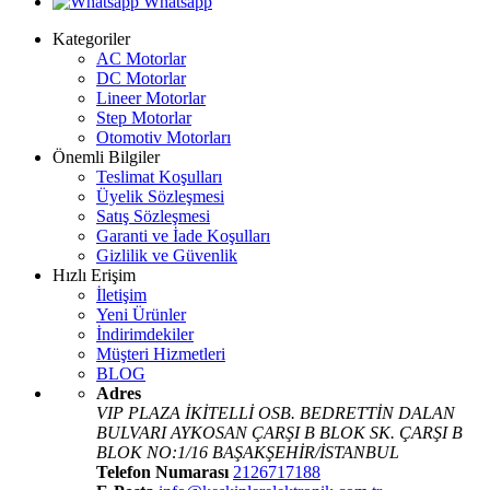
Whatsapp
Kategoriler
AC Motorlar
DC Motorlar
Lineer Motorlar
Step Motorlar
Otomotiv Motorları
Önemli Bilgiler
Teslimat Koşulları
Üyelik Sözleşmesi
Satış Sözleşmesi
Garanti ve İade Koşulları
Gizlilik ve Güvenlik
Hızlı Erişim
İletişim
Yeni Ürünler
İndirimdekiler
Müşteri Hizmetleri
BLOG
Adres
VIP PLAZA İKİTELLİ OSB. BEDRETTİN DALAN
BULVARI AYKOSAN ÇARŞI B BLOK SK. ÇARŞI B
BLOK NO:1/16 BAŞAKŞEHİR/İSTANBUL
Telefon Numarası
2126717188