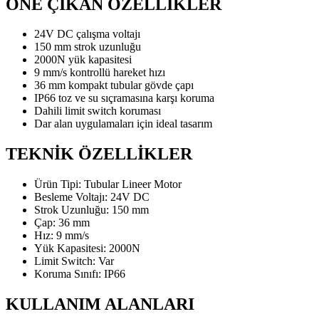
ÖNE ÇIKAN ÖZELLİKLER
24V DC çalışma voltajı
150 mm strok uzunluğu
2000N yük kapasitesi
9 mm/s kontrollü hareket hızı
36 mm kompakt tubular gövde çapı
IP66 toz ve su sıçramasına karşı koruma
Dahili limit switch koruması
Dar alan uygulamaları için ideal tasarım
TEKNİK ÖZELLİKLER
Ürün Tipi: Tubular Lineer Motor
Besleme Voltajı: 24V DC
Strok Uzunluğu: 150 mm
Çap: 36 mm
Hız: 9 mm/s
Yük Kapasitesi: 2000N
Limit Switch: Var
Koruma Sınıfı: IP66
KULLANIM ALANLARI