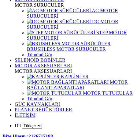
MOTOR SÜRÜCÜLER
AC MOTOR
SÜRÜCÜLERİ
DC MOTOR
SÜRÜCÜLERİ
STEP MOTOR
SÜRÜCÜLERİ
BRUSHLESS MOTOR SÜRÜCÜLER
Tümünü Gör
SELENOİD BOBİNLER
MOTOR AKSESUARLARI
MOTOR AKSESUARLARI
KAPLİNLER
MOTOR
BAĞLANTI APARATLARI
MOTOR TUTUCULAR
Tümünü Gör
GÜÇ KAYNAKLARI
PLANET REDÜKTÖRLER
İLETİŞİM
Dil
Bize Ulaşın :2126717188