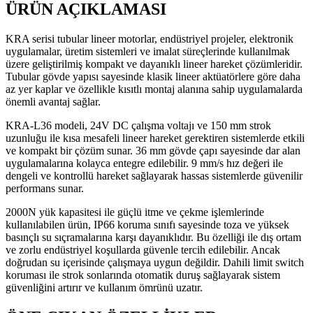
ÜRÜN AÇIKLAMASI
KRA serisi tubular lineer motorlar, endüstriyel projeler, elektronik
uygulamalar, üretim sistemleri ve imalat süreçlerinde kullanılmak
üzere geliştirilmiş kompakt ve dayanıklı lineer hareket çözümleridir.
Tubular gövde yapısı sayesinde klasik lineer aktüatörlere göre daha
az yer kaplar ve özellikle kısıtlı montaj alanına sahip uygulamalarda
önemli avantaj sağlar.
KRA-L36 modeli, 24V DC çalışma voltajı ve 150 mm strok
uzunluğu ile kısa mesafeli lineer hareket gerektiren sistemlerde etkili
ve kompakt bir çözüm sunar. 36 mm gövde çapı sayesinde dar alan
uygulamalarına kolayca entegre edilebilir. 9 mm/s hız değeri ile
dengeli ve kontrollü hareket sağlayarak hassas sistemlerde güvenilir
performans sunar.
2000N yük kapasitesi ile güçlü itme ve çekme işlemlerinde
kullanılabilen ürün, IP66 koruma sınıfı sayesinde toza ve yüksek
basınçlı su sıçramalarına karşı dayanıklıdır. Bu özelliği ile dış ortam
ve zorlu endüstriyel koşullarda güvenle tercih edilebilir. Ancak
doğrudan su içerisinde çalışmaya uygun değildir. Dahili limit switch
koruması ile strok sonlarında otomatik duruş sağlayarak sistem
güvenliğini artırır ve kullanım ömrünü uzatır.