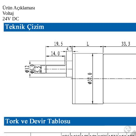
Ürün Açıklaması
Voltaj
24V DC