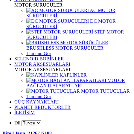
MOTOR SÜRÜCÜLER
AC MOTOR
SÜRÜCÜLERİ
DC MOTOR
SÜRÜCÜLERİ
STEP MOTOR
SÜRÜCÜLERİ
BRUSHLESS MOTOR SÜRÜCÜLER
Tümünü Gör
SELENOİD BOBİNLER
MOTOR AKSESUARLARI
MOTOR AKSESUARLARI
KAPLİNLER
MOTOR
BAĞLANTI APARATLARI
MOTOR TUTUCULAR
Tümünü Gör
GÜÇ KAYNAKLARI
PLANET REDÜKTÖRLER
İLETİŞİM
Dil
Bize Ulaşın :2126717188