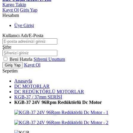
Kargo Takip
Kayıt Ol
Giriş Yap
Hesabım
Üye Girişi
Kullanıcı Adı/E-Posta
Şifre
Beni Hatırla
Şifremi Unuttum
Kayıt Ol
Giriş Yap
Sepetim
Anasayfa
DC MOTORLAR
DC REDÜKTÖRLÜ MOTORLAR
KGB-37 / 37mm SERİSİ
KGB-37 24V 96Rpm Redüktörlü Dc Motor