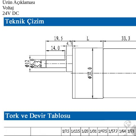
Ürün Açıklaması
Voltaj
24V DC