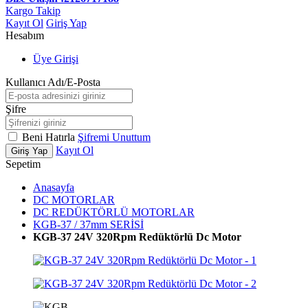
Kargo Takip
Kayıt Ol
Giriş Yap
Hesabım
Üye Girişi
Kullanıcı Adı/E-Posta
Şifre
Beni Hatırla
Şifremi Unuttum
Kayıt Ol
Giriş Yap
Sepetim
Anasayfa
DC MOTORLAR
DC REDÜKTÖRLÜ MOTORLAR
KGB-37 / 37mm SERİSİ
KGB-37 24V 320Rpm Redüktörlü Dc Motor