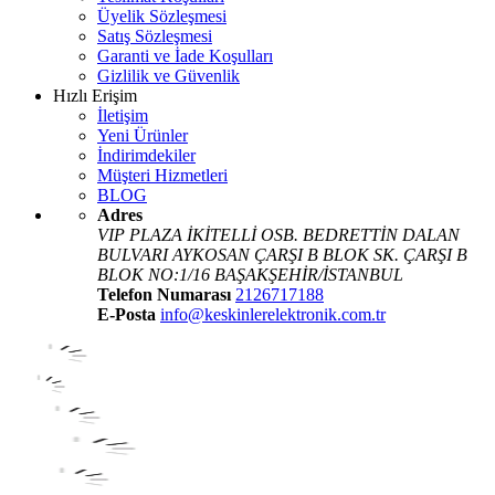
Üyelik Sözleşmesi
Satış Sözleşmesi
Garanti ve İade Koşulları
Gizlilik ve Güvenlik
Hızlı Erişim
İletişim
Yeni Ürünler
İndirimdekiler
Müşteri Hizmetleri
BLOG
Adres
VIP PLAZA İKİTELLİ OSB. BEDRETTİN DALAN
BULVARI AYKOSAN ÇARŞI B BLOK SK. ÇARŞI B
BLOK NO:1/16 BAŞAKŞEHİR/İSTANBUL
Telefon Numarası
2126717188
E-Posta
info@keskinlerelektronik.com.tr