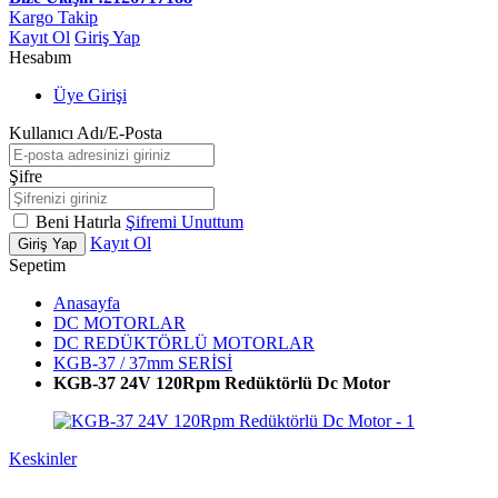
Kargo Takip
Kayıt Ol
Giriş Yap
Hesabım
Üye Girişi
Kullanıcı Adı/E-Posta
Şifre
Beni Hatırla
Şifremi Unuttum
Kayıt Ol
Giriş Yap
Sepetim
Anasayfa
DC MOTORLAR
DC REDÜKTÖRLÜ MOTORLAR
KGB-37 / 37mm SERİSİ
KGB-37 24V 120Rpm Redüktörlü Dc Motor
Keskinler