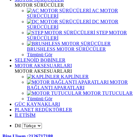
MOTOR SÜRÜCÜLER
AC MOTOR
SÜRÜCÜLERİ
DC MOTOR
SÜRÜCÜLERİ
STEP MOTOR
SÜRÜCÜLERİ
BRUSHLESS MOTOR SÜRÜCÜLER
Tümünü Gör
SELENOİD BOBİNLER
MOTOR AKSESUARLARI
MOTOR AKSESUARLARI
KAPLİNLER
MOTOR
BAĞLANTI APARATLARI
MOTOR TUTUCULAR
Tümünü Gör
GÜÇ KAYNAKLARI
PLANET REDÜKTÖRLER
İLETİŞİM
Dil
Bize Ulaşın :2126717188