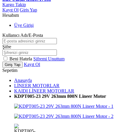
Kargo Takip
Kayıt Ol
Giriş Yap
Hesabım
Üye Girişi
Kullanıcı Adı/E-Posta
Şifre
Beni Hatırla
Şifremi Unuttum
Kayıt Ol
Giriş Yap
Sepetim
Anasayfa
LİNEER MOTORLAR
KAIDI LİNEER MOTORLAR
KDPT005-23 29V 263mm 800N Lineer Motor