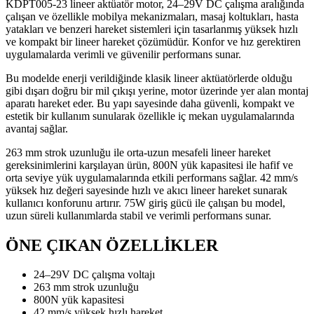
KDPT005-23 lineer aktüatör motor, 24–29V DC çalışma aralığında
çalışan ve özellikle mobilya mekanizmaları, masaj koltukları, hasta
yatakları ve benzeri hareket sistemleri için tasarlanmış yüksek hızlı
ve kompakt bir lineer hareket çözümüdür. Konfor ve hız gerektiren
uygulamalarda verimli ve güvenilir performans sunar.
Bu modelde enerji verildiğinde klasik lineer aktüatörlerde olduğu
gibi dışarı doğru bir mil çıkışı yerine, motor üzerinde yer alan montaj
aparatı hareket eder. Bu yapı sayesinde daha güvenli, kompakt ve
estetik bir kullanım sunularak özellikle iç mekan uygulamalarında
avantaj sağlar.
263 mm strok uzunluğu ile orta-uzun mesafeli lineer hareket
gereksinimlerini karşılayan ürün, 800N yük kapasitesi ile hafif ve
orta seviye yük uygulamalarında etkili performans sağlar. 42 mm/s
yüksek hız değeri sayesinde hızlı ve akıcı lineer hareket sunarak
kullanıcı konforunu artırır. 75W giriş gücü ile çalışan bu model,
uzun süreli kullanımlarda stabil ve verimli performans sunar.
ÖNE ÇIKAN ÖZELLİKLER
24–29V DC çalışma voltajı
263 mm strok uzunluğu
800N yük kapasitesi
42 mm/s yüksek hızlı hareket