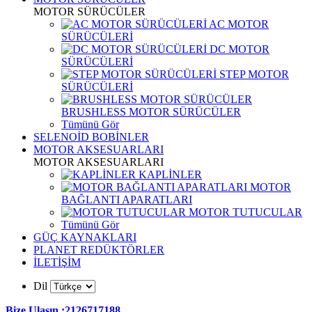
MOTOR SÜRÜCÜLER
AC MOTOR
SÜRÜCÜLERİ
DC MOTOR
SÜRÜCÜLERİ
STEP MOTOR
SÜRÜCÜLERİ
BRUSHLESS MOTOR SÜRÜCÜLER
Tümünü Gör
SELENOİD BOBİNLER
MOTOR AKSESUARLARI
MOTOR AKSESUARLARI
KAPLİNLER
MOTOR
BAĞLANTI APARATLARI
MOTOR TUTUCULAR
Tümünü Gör
GÜÇ KAYNAKLARI
PLANET REDÜKTÖRLER
İLETİŞİM
Dil
Bize Ulaşın :2126717188