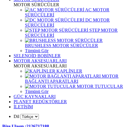
MOTOR SÜRÜCÜLER
AC MOTOR
SÜRÜCÜLERİ
DC MOTOR
SÜRÜCÜLERİ
STEP MOTOR
SÜRÜCÜLERİ
BRUSHLESS MOTOR SÜRÜCÜLER
Tümünü Gör
SELENOİD BOBİNLER
MOTOR AKSESUARLARI
MOTOR AKSESUARLARI
KAPLİNLER
MOTOR
BAĞLANTI APARATLARI
MOTOR TUTUCULAR
Tümünü Gör
GÜÇ KAYNAKLARI
PLANET REDÜKTÖRLER
İLETİŞİM
Dil
Bize Ulaşın :2126717188