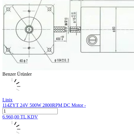
Benzer Ürünler
Linix
114ZYT 24V 500W 2800RPM DC Motor -
6.960,00
TL
KDV