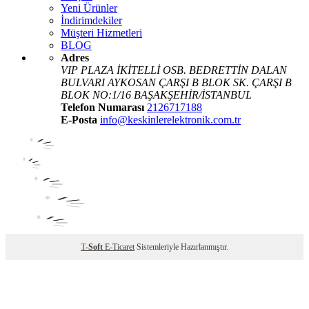
Yeni Ürünler
İndirimdekiler
Müşteri Hizmetleri
BLOG
Adres
VIP PLAZA İKİTELLİ OSB. BEDRETTİN DALAN
BULVARI AYKOSAN ÇARŞI B BLOK SK. ÇARŞI B
BLOK NO:1/16 BAŞAKŞEHİR/İSTANBUL
Telefon Numarası
2126717188
E-Posta
info@keskinlerelektronik.com.tr
T
-Soft
E-Ticaret
Sistemleriyle Hazırlanmıştır.