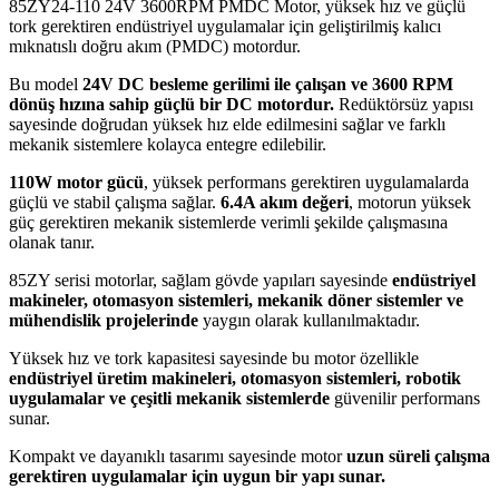
85ZY24-110 24V 3600RPM PMDC Motor, yüksek hız ve güçlü
tork gerektiren endüstriyel uygulamalar için geliştirilmiş kalıcı
mıknatıslı doğru akım (PMDC) motordur.
Bu model
24V DC besleme gerilimi ile çalışan ve 3600 RPM
dönüş hızına sahip güçlü bir DC motordur.
Redüktörsüz yapısı
sayesinde doğrudan yüksek hız elde edilmesini sağlar ve farklı
mekanik sistemlere kolayca entegre edilebilir.
110W motor gücü
, yüksek performans gerektiren uygulamalarda
güçlü ve stabil çalışma sağlar.
6.4A akım değeri
, motorun yüksek
güç gerektiren mekanik sistemlerde verimli şekilde çalışmasına
olanak tanır.
85ZY serisi motorlar, sağlam gövde yapıları sayesinde
endüstriyel
makineler, otomasyon sistemleri, mekanik döner sistemler ve
mühendislik projelerinde
yaygın olarak kullanılmaktadır.
Yüksek hız ve tork kapasitesi sayesinde bu motor özellikle
endüstriyel üretim makineleri, otomasyon sistemleri, robotik
uygulamalar ve çeşitli mekanik sistemlerde
güvenilir performans
sunar.
Kompakt ve dayanıklı tasarımı sayesinde motor
uzun süreli çalışma
gerektiren uygulamalar için uygun bir yapı sunar.