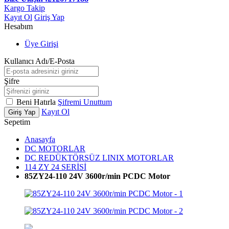
Kargo Takip
Kayıt Ol
Giriş Yap
Hesabım
Üye Girişi
Kullanıcı Adı/E-Posta
Şifre
Beni Hatırla
Şifremi Unuttum
Kayıt Ol
Giriş Yap
Sepetim
Anasayfa
DC MOTORLAR
DC REDÜKTÖRSÜZ LINIX MOTORLAR
114 ZY 24 SERİSİ
85ZY24-110 24V 3600r/min PCDC Motor