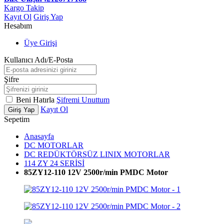
Kargo Takip
Kayıt Ol
Giriş Yap
Hesabım
Üye Girişi
Kullanıcı Adı/E-Posta
Şifre
Beni Hatırla
Şifremi Unuttum
Kayıt Ol
Giriş Yap
Sepetim
Anasayfa
DC MOTORLAR
DC REDÜKTÖRSÜZ LINIX MOTORLAR
114 ZY 24 SERİSİ
85ZY12-110 12V 2500r/min PMDC Motor