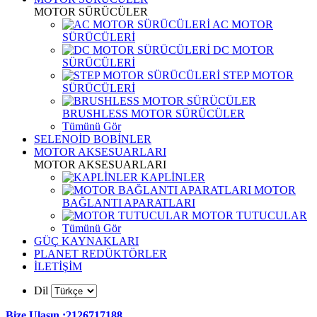
MOTOR SÜRÜCÜLER
AC MOTOR
SÜRÜCÜLERİ
DC MOTOR
SÜRÜCÜLERİ
STEP MOTOR
SÜRÜCÜLERİ
BRUSHLESS MOTOR SÜRÜCÜLER
Tümünü Gör
SELENOİD BOBİNLER
MOTOR AKSESUARLARI
MOTOR AKSESUARLARI
KAPLİNLER
MOTOR
BAĞLANTI APARATLARI
MOTOR TUTUCULAR
Tümünü Gör
GÜÇ KAYNAKLARI
PLANET REDÜKTÖRLER
İLETİŞİM
Dil
Bize Ulaşın :2126717188