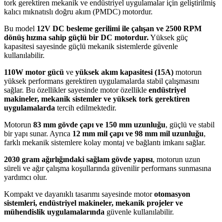
tork gerektiren mekanik ve endüstriyel uygulamalar için geliştirilmiş
kalıcı mıknatıslı doğru akım (PMDC) motordur.
Bu model
12V DC besleme gerilimi ile çalışan ve 2500 RPM
dönüş hızına sahip güçlü bir DC motordur.
Yüksek güç
kapasitesi sayesinde güçlü mekanik sistemlerde güvenle
kullanılabilir.
110W motor gücü
ve
yüksek akım kapasitesi (15A)
motorun
yüksek performans gerektiren uygulamalarda stabil çalışmasını
sağlar. Bu özellikler sayesinde motor özellikle
endüstriyel
makineler, mekanik sistemler ve yüksek tork gerektiren
uygulamalarda
tercih edilmektedir.
Motorun
83 mm gövde çapı ve 150 mm uzunluğu
, güçlü ve stabil
bir yapı sunar. Ayrıca
12 mm mil çapı ve 98 mm mil uzunluğu
,
farklı mekanik sistemlere kolay montaj ve bağlantı imkanı sağlar.
2030 gram ağırlığındaki sağlam gövde yapısı
, motorun uzun
süreli ve ağır çalışma koşullarında güvenilir performans sunmasına
yardımcı olur.
Kompakt ve dayanıklı tasarımı sayesinde motor
otomasyon
sistemleri, endüstriyel makineler, mekanik projeler ve
mühendislik uygulamalarında
güvenle kullanılabilir.