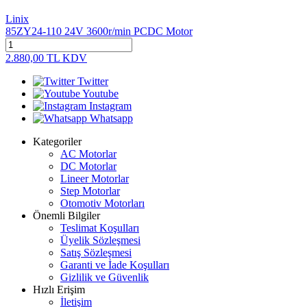
Linix
85ZY24-110 24V 3600r/min PCDC Motor
2.880,00
TL
KDV
Twitter
Youtube
Instagram
Whatsapp
Kategoriler
AC Motorlar
DC Motorlar
Lineer Motorlar
Step Motorlar
Otomotiv Motorları
Önemli Bilgiler
Teslimat Koşulları
Üyelik Sözleşmesi
Satış Sözleşmesi
Garanti ve İade Koşulları
Gizlilik ve Güvenlik
Hızlı Erişim
İletişim