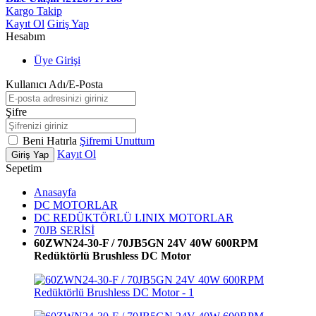
Kargo Takip
Kayıt Ol
Giriş Yap
Hesabım
Üye Girişi
Kullanıcı Adı/E-Posta
Şifre
Beni Hatırla
Şifremi Unuttum
Kayıt Ol
Giriş Yap
Sepetim
Anasayfa
DC MOTORLAR
DC REDÜKTÖRLÜ LINIX MOTORLAR
70JB SERİSİ
60ZWN24-30-F / 70JB5GN 24V 40W 600RPM
Redüktörlü Brushless DC Motor