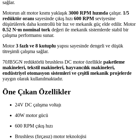
sağlar.
Motorun alt motor kısmı yaklaşık
3000 RPM hızında
çalışır.
1/5
redüktör oranı
sayesinde çıkış hızı
600 RPM
seviyesine
düşürülerek daha kontrollü bir hız ve mekanik güç elde edilir. Motor
0.52 N·m nominal tork
değeri ile mekanik sistemlerde stabil bir
çalışma performansı sunar.
Motor
3 fazlı ve 8 kutuplu
yapısı sayesinde dengeli ve düşük
titreşimli çalışma sağlar.
70JB5GN redüktörlü brushless DC motor özellikle
paketleme
makineleri, tekstil makineleri, hayvancılık makineleri,
endüstriyel otomasyon sistemleri ve çeşitli mekanik projelerde
yaygın olarak kullanılmaktadır.
Öne Çıkan Özellikler
24V DC çalışma voltajı
40W motor gücü
600 RPM çıkış hızı
Brushless (fırçasız) motor teknolojisi