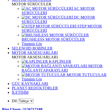
MOTOR SÜRÜCÜLER
AC MOTOR
SÜRÜCÜLERİ
DC MOTOR
SÜRÜCÜLERİ
STEP MOTOR
SÜRÜCÜLERİ
BRUSHLESS MOTOR SÜRÜCÜLER
Tümünü Gör
SELENOİD BOBİNLER
MOTOR AKSESUARLARI
MOTOR AKSESUARLARI
KAPLİNLER
MOTOR
BAĞLANTI APARATLARI
MOTOR TUTUCULAR
Tümünü Gör
GÜÇ KAYNAKLARI
PLANET REDÜKTÖRLER
İLETİŞİM
Dil
Bize Ulaşın :2126717188