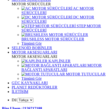
MOTOR SÜRÜCÜLER
AC MOTOR
SÜRÜCÜLERİ
DC MOTOR
SÜRÜCÜLERİ
STEP MOTOR
SÜRÜCÜLERİ
BRUSHLESS MOTOR SÜRÜCÜLER
Tümünü Gör
SELENOİD BOBİNLER
MOTOR AKSESUARLARI
MOTOR AKSESUARLARI
KAPLİNLER
MOTOR
BAĞLANTI APARATLARI
MOTOR TUTUCULAR
Tümünü Gör
GÜÇ KAYNAKLARI
PLANET REDÜKTÖRLER
İLETİŞİM
Dil
Bize Ulaşın :2126717188