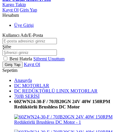
Kargo Takip
Kayıt Ol
Giriş Yap
Hesabım
Üye Girişi
Kullanıcı Adı/E-Posta
Şifre
Beni Hatırla
Şifremi Unuttum
Kayıt Ol
Giriş Yap
Sepetim
Anasayfa
DC MOTORLAR
DC REDÜKTÖRLÜ LINIX MOTORLAR
70JB SERİSİ
60ZWN24-30-F / 70JB20GN 24V 40W 150RPM
Redüktörlü Brushless DC Motor