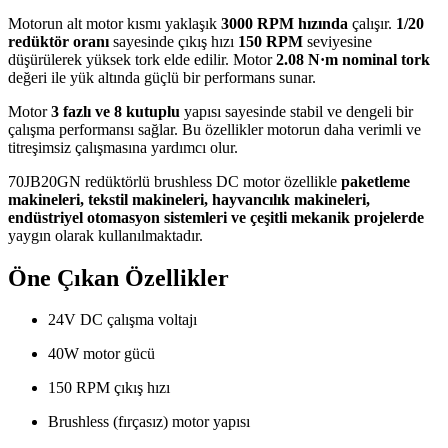
Motorun alt motor kısmı yaklaşık
3000 RPM hızında
çalışır.
1/20
redüktör oranı
sayesinde çıkış hızı
150 RPM
seviyesine
düşürülerek yüksek tork elde edilir. Motor
2.08 N·m nominal tork
değeri ile yük altında güçlü bir performans sunar.
Motor
3 fazlı ve 8 kutuplu
yapısı sayesinde stabil ve dengeli bir
çalışma performansı sağlar. Bu özellikler motorun daha verimli ve
titreşimsiz çalışmasına yardımcı olur.
70JB20GN redüktörlü brushless DC motor özellikle
paketleme
makineleri, tekstil makineleri, hayvancılık makineleri,
endüstriyel otomasyon sistemleri ve çeşitli mekanik projelerde
yaygın olarak kullanılmaktadır.
Öne Çıkan Özellikler
24V DC çalışma voltajı
40W motor gücü
150 RPM çıkış hızı
Brushless (fırçasız) motor yapısı