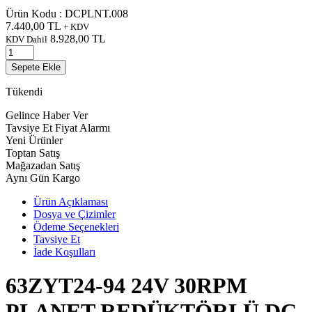
Ürün Kodu :
DCPLNT.008
7.440,00
TL
+ KDV
8.928,00
TL
KDV Dahil
Sepete Ekle
Tükendi
Gelince Haber Ver
Tavsiye Et
Fiyat Alarmı
Yeni Ürünler
Toptan Satış
Mağazadan Satış
Aynı Gün Kargo
Ürün Açıklaması
Dosya ve Çizimler
Ödeme Seçenekleri
Tavsiye Et
İade Koşulları
63ZYT24-94 24V 30RPM
PLANET REDÜKTÖRLÜ DC