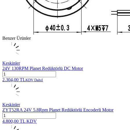
Benzer Ürünler
Keskinler
24V 130RPM Planet Redüktörlü DC Motor
2.304,00
TL
KDV Dahil
Keskinler
ZYT52RA 24V 5.8Rpm Planet Redüktörlü Encoderli Motor
4.800,00
TL
KDV