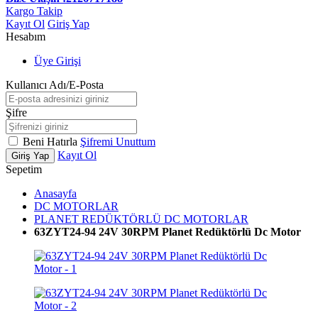
Kargo Takip
Kayıt Ol
Giriş Yap
Hesabım
Üye Girişi
Kullanıcı Adı/E-Posta
Şifre
Beni Hatırla
Şifremi Unuttum
Kayıt Ol
Giriş Yap
Sepetim
Anasayfa
DC MOTORLAR
PLANET REDÜKTÖRLÜ DC MOTORLAR
63ZYT24-94 24V 30RPM Planet Redüktörlü Dc Motor