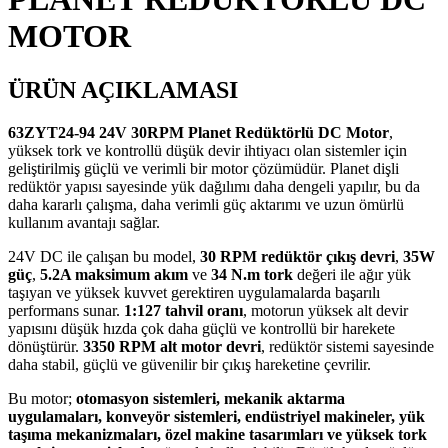
MOTOR
ÜRÜN AÇIKLAMASI
63ZYT24-94 24V 30RPM Planet Redüktörlü DC Motor
,
yüksek tork ve kontrollü düşük devir ihtiyacı olan sistemler için
geliştirilmiş güçlü ve verimli bir motor çözümüdür. Planet dişli
redüktör yapısı sayesinde yük dağılımı daha dengeli yapılır, bu da
daha kararlı çalışma, daha verimli güç aktarımı ve uzun ömürlü
kullanım avantajı sağlar.
24V DC ile çalışan bu model,
30 RPM redüktör çıkış devri
,
35W
güç
,
5.2A maksimum akım
ve
34 N.m tork
değeri ile ağır yük
taşıyan ve yüksek kuvvet gerektiren uygulamalarda başarılı
performans sunar.
1:127 tahvil oranı
, motorun yüksek alt devir
yapısını düşük hızda çok daha güçlü ve kontrollü bir harekete
dönüştürür.
3350 RPM alt motor devri
, redüktör sistemi sayesinde
daha stabil, güçlü ve güvenilir bir çıkış hareketine çevrilir.
Bu motor;
otomasyon sistemleri, mekanik aktarma
uygulamaları, konveyör sistemleri, endüstriyel makineler, yük
taşıma mekanizmaları, özel makine tasarımları ve yüksek tork