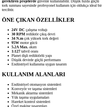
gerektiren projelerde
güvenle kullanılabilir. Düşük hızda güçlü
tork sunması sayesinde profesyonel kullanım için oldukça ideal bir
tercihtir.
ÖNE ÇIKAN ÖZELLİKLER
24V DC
çalışma voltajı
30 RPM
redüktör çıkış devri
34 N.m
çok yüksek tork değeri
95W
motor gücü
5.2A Max.
akım
1:127
tahvil oranı
Planet dişli redüktörlü yapı
Düşük devirde güçlü performans
Endüstriyel kullanıma uygun tasarım
KULLANIM ALANLARI
Endüstriyel otomasyon sistemleri
Konveyör ve taşıma sistemleri
Mekanik aktarma sistemleri
Yük taşıma uygulamaları
Hareket kontrol sistemleri
Özel makine tasarımları