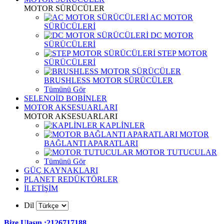
MOTOR SÜRÜCÜLER
AC MOTOR
SÜRÜCÜLERİ
DC MOTOR
SÜRÜCÜLERİ
STEP MOTOR
SÜRÜCÜLERİ
BRUSHLESS MOTOR SÜRÜCÜLER
Tümünü Gör
SELENOİD BOBİNLER
MOTOR AKSESUARLARI
MOTOR AKSESUARLARI
KAPLİNLER
MOTOR
BAĞLANTI APARATLARI
MOTOR TUTUCULAR
Tümünü Gör
GÜÇ KAYNAKLARI
PLANET REDÜKTÖRLER
İLETİŞİM
Dil
Bize Ulaşın :2126717188