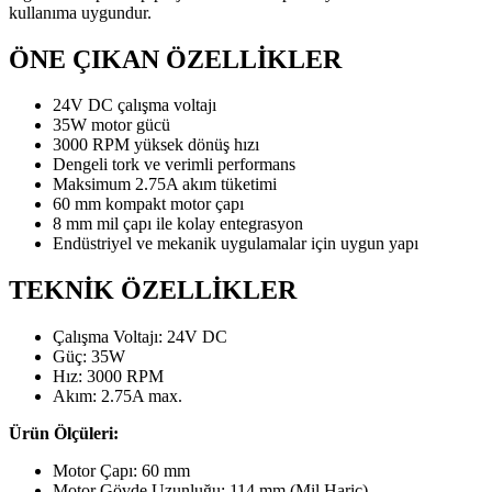
kullanıma uygundur.
ÖNE ÇIKAN ÖZELLİKLER
24V DC çalışma voltajı
35W motor gücü
3000 RPM yüksek dönüş hızı
Dengeli tork ve verimli performans
Maksimum 2.75A akım tüketimi
60 mm kompakt motor çapı
8 mm mil çapı ile kolay entegrasyon
Endüstriyel ve mekanik uygulamalar için uygun yapı
TEKNİK ÖZELLİKLER
Çalışma Voltajı: 24V DC
Güç: 35W
Hız: 3000 RPM
Akım: 2.75A max.
Ürün Ölçüleri:
Motor Çapı: 60 mm
Motor Gövde Uzunluğu: 114 mm (Mil Hariç)