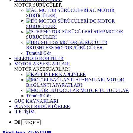
MOTOR SÜRÜCÜLER
AC MOTOR
SÜRÜCÜLERİ
DC MOTOR
SÜRÜCÜLERİ
STEP MOTOR
SÜRÜCÜLERİ
BRUSHLESS MOTOR SÜRÜCÜLER
Tümünü Gör
SELENOİD BOBİNLER
MOTOR AKSESUARLARI
MOTOR AKSESUARLARI
KAPLİNLER
MOTOR
BAĞLANTI APARATLARI
MOTOR TUTUCULAR
Tümünü Gör
GÜÇ KAYNAKLARI
PLANET REDÜKTÖRLER
İLETİŞİM
Dil
Bize Ulaşın :2126717188