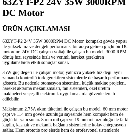
63ZYT-P2 24V 35W 3000RPM
DC Motor
ÜRÜN AÇIKLAMASI
63ZYT-P2 24V 35W 3000RPM DC Motor, kompakt gövde yapısı
ile yüksek hız ve dengeli performansı bir araya getiren güçlü bir DC
motordur. 24V DC çalışma voltajı ile çalışan bu model, 3000 RPM
dönüş hızı sayesinde hızlı ve verimli hareket gerektiren
uygulamalarda etkili sonuçlar sunar.
35W güç değeri ile çalışan motor, yalnızca yüksek hız değil aynı
zamanda kontrollü tork gerektiren sistemlerde de başarılı performans
gösterir. Bu nedenle otomasyon sistemleri, küçük makine projeleri,
hareket aktarma mekanizmaları, fan sistemleri, özel üretim
makineleri ve çeşitli elektronik uygulamalarda güvenle tercih
edilebilir.
Maksimum 2.75A akım tüketimi ile çalışan bu model, 60 mm motor
çapı ve 114 mm gövde uzunluğu sayesinde hem kompakt hem de
güçlü bir yapı sunar. 8 mm mil çapı ve 19 mm mil uzunluğu ile farklı
kaplin, kasnak ve mekanik bağlantı sistemlerine kolay entegrasyon
sağlar. Hem prototip projelerde hem de profesyonel sistemlerde