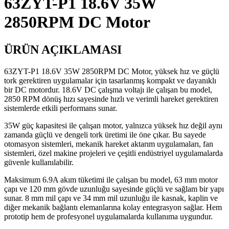
63ZYT-P1 18.6V 35W
2850RPM DC Motor
ÜRÜN AÇIKLAMASI
63ZYT-P1 18.6V 35W 2850RPM DC Motor, yüksek hız ve güçlü
tork gerektiren uygulamalar için tasarlanmış kompakt ve dayanıklı
bir DC motordur. 18.6V DC çalışma voltajı ile çalışan bu model,
2850 RPM dönüş hızı sayesinde hızlı ve verimli hareket gerektiren
sistemlerde etkili performans sunar.
35W güç kapasitesi ile çalışan motor, yalnızca yüksek hız değil aynı
zamanda güçlü ve dengeli tork üretimi ile öne çıkar. Bu sayede
otomasyon sistemleri, mekanik hareket aktarım uygulamaları, fan
sistemleri, özel makine projeleri ve çeşitli endüstriyel uygulamalarda
güvenle kullanılabilir.
Maksimum 6.9A akım tüketimi ile çalışan bu model, 63 mm motor
çapı ve 120 mm gövde uzunluğu sayesinde güçlü ve sağlam bir yapı
sunar. 8 mm mil çapı ve 34 mm mil uzunluğu ile kasnak, kaplin ve
diğer mekanik bağlantı elemanlarına kolay entegrasyon sağlar. Hem
prototip hem de profesyonel uygulamalarda kullanıma uygundur.