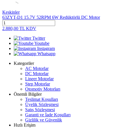
Keskinler
63ZYT-D1 15.7V 52RPM 6W Redüktörlü DC Motor
2.880,00
TL
KDV
Twitter
Youtube
Instagram
Whatsapp
Kategoriler
AC Motorlar
DC Motorlar
Lineer Motorlar
Step Motorlar
Otomotiv Motorları
Önemli Bilgiler
Teslimat Koşulları
Üyelik Sözleşmesi
Satış Sözleşmesi
Garanti ve İade Koşulları
Gizlilik ve Güvenlik
Hızlı Erişim