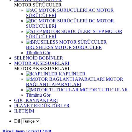
MOTOR SÜRÜCÜLER
AC MOTOR
SÜRÜCÜLERİ
DC MOTOR
SÜRÜCÜLERİ
STEP MOTOR
SÜRÜCÜLERİ
BRUSHLESS MOTOR SÜRÜCÜLER
Tümünü Gör
SELENOİD BOBİNLER
MOTOR AKSESUARLARI
MOTOR AKSESUARLARI
KAPLİNLER
MOTOR
BAĞLANTI APARATLARI
MOTOR TUTUCULAR
Tümünü Gör
GÜÇ KAYNAKLARI
PLANET REDÜKTÖRLER
İLETİŞİM
Dil
Bize Ulaşın :2126717188