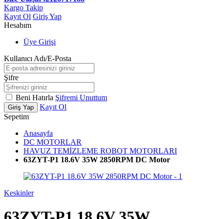
Kargo Takip
Kayıt Ol
Giriş Yap
Hesabım
Üye Girişi
Kullanıcı Adı/E-Posta
Şifre
Beni Hatırla
Şifremi Unuttum
Kayıt Ol
Giriş Yap
Sepetim
Anasayfa
DC MOTORLAR
HAVUZ TEMİZLEME ROBOT MOTORLARI
63ZYT-P1 18.6V 35W 2850RPM DC Motor
Keskinler
63ZYT-P1 18.6V 35W