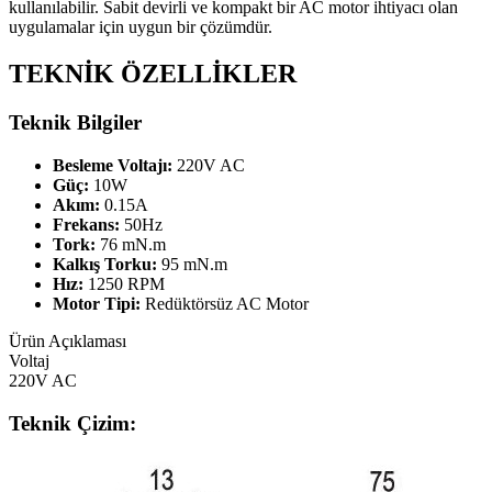
kullanılabilir. Sabit devirli ve kompakt bir AC motor ihtiyacı olan
uygulamalar için uygun bir çözümdür.
TEKNİK ÖZELLİKLER
Teknik Bilgiler
Besleme Voltajı:
220V AC
Güç:
10W
Akım:
0.15A
Frekans:
50Hz
Tork:
76 mN.m
Kalkış Torku:
95 mN.m
Hız:
1250 RPM
Motor Tipi:
Redüktörsüz AC Motor
Ürün Açıklaması
Voltaj
220V AC
Teknik Çizim: