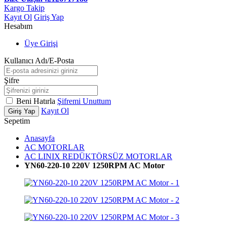
Kargo Takip
Kayıt Ol
Giriş Yap
Hesabım
Üye Girişi
Kullanıcı Adı/E-Posta
Şifre
Beni Hatırla
Şifremi Unuttum
Kayıt Ol
Giriş Yap
Sepetim
Anasayfa
AC MOTORLAR
AC LINIX REDÜKTÖRSÜZ MOTORLAR
YN60-220-10 220V 1250RPM AC Motor