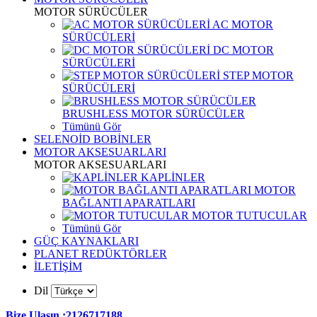
MOTOR SÜRÜCÜLER
AC MOTOR
SÜRÜCÜLERİ
DC MOTOR
SÜRÜCÜLERİ
STEP MOTOR
SÜRÜCÜLERİ
BRUSHLESS MOTOR SÜRÜCÜLER
Tümünü Gör
SELENOİD BOBİNLER
MOTOR AKSESUARLARI
MOTOR AKSESUARLARI
KAPLİNLER
MOTOR
BAĞLANTI APARATLARI
MOTOR TUTUCULAR
Tümünü Gör
GÜÇ KAYNAKLARI
PLANET REDÜKTÖRLER
İLETİŞİM
Dil
Bize Ulaşın :2126717188