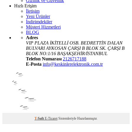
Gizlilik ve Güvenlik
Hızlı Erişim
İletişim
Yeni Ürünler
İndirimdekiler
Müşteri Hizmetleri
BLOG
Adres
VIP PLAZA İKİTELLİ OSB. BEDRETTİN DALAN
BULVARI AYKOSAN ÇARŞI B BLOK SK. ÇARŞI B
BLOK NO:1/16 BAŞAKŞEHİR/İSTANBUL
Telefon Numarası
2126717188
E-Posta
info@keskinlerelektronik.com.tr
T
-Soft
E-Ticaret
Sistemleriyle Hazırlanmıştır.