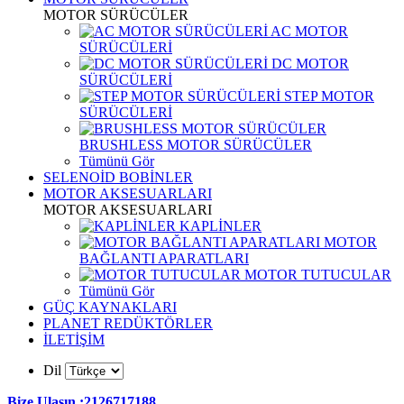
MOTOR SÜRÜCÜLER
AC MOTOR
SÜRÜCÜLERİ
DC MOTOR
SÜRÜCÜLERİ
STEP MOTOR
SÜRÜCÜLERİ
BRUSHLESS MOTOR SÜRÜCÜLER
Tümünü Gör
SELENOİD BOBİNLER
MOTOR AKSESUARLARI
MOTOR AKSESUARLARI
KAPLİNLER
MOTOR
BAĞLANTI APARATLARI
MOTOR TUTUCULAR
Tümünü Gör
GÜÇ KAYNAKLARI
PLANET REDÜKTÖRLER
İLETİŞİM
Dil
Bize Ulaşın :2126717188