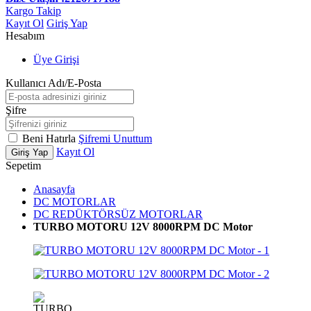
Kargo Takip
Kayıt Ol
Giriş Yap
Hesabım
Üye Girişi
Kullanıcı Adı/E-Posta
Şifre
Beni Hatırla
Şifremi Unuttum
Kayıt Ol
Giriş Yap
Sepetim
Anasayfa
DC MOTORLAR
DC REDÜKTÖRSÜZ MOTORLAR
TURBO MOTORU 12V 8000RPM DC Motor