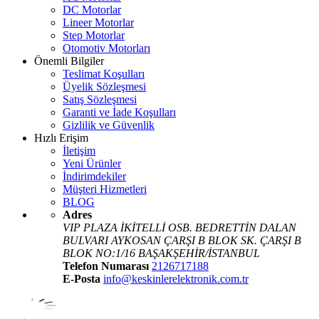
DC Motorlar
Lineer Motorlar
Step Motorlar
Otomotiv Motorları
Önemli Bilgiler
Teslimat Koşulları
Üyelik Sözleşmesi
Satış Sözleşmesi
Garanti ve İade Koşulları
Gizlilik ve Güvenlik
Hızlı Erişim
İletişim
Yeni Ürünler
İndirimdekiler
Müşteri Hizmetleri
BLOG
Adres
VIP PLAZA İKİTELLİ OSB. BEDRETTİN DALAN
BULVARI AYKOSAN ÇARŞI B BLOK SK. ÇARŞI B
BLOK NO:1/16 BAŞAKŞEHİR/İSTANBUL
Telefon Numarası
2126717188
E-Posta
info@keskinlerelektronik.com.tr