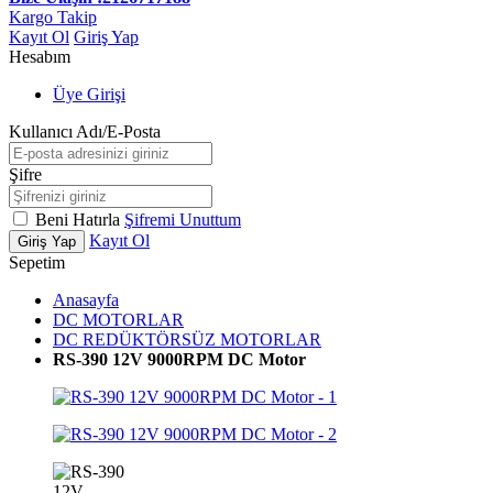
Kargo Takip
Kayıt Ol
Giriş Yap
Hesabım
Üye Girişi
Kullanıcı Adı/E-Posta
Şifre
Beni Hatırla
Şifremi Unuttum
Kayıt Ol
Giriş Yap
Sepetim
Anasayfa
DC MOTORLAR
DC REDÜKTÖRSÜZ MOTORLAR
RS-390 12V 9000RPM DC Motor