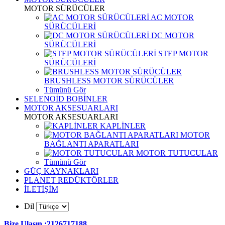
MOTOR SÜRÜCÜLER
AC MOTOR
SÜRÜCÜLERİ
DC MOTOR
SÜRÜCÜLERİ
STEP MOTOR
SÜRÜCÜLERİ
BRUSHLESS MOTOR SÜRÜCÜLER
Tümünü Gör
SELENOİD BOBİNLER
MOTOR AKSESUARLARI
MOTOR AKSESUARLARI
KAPLİNLER
MOTOR
BAĞLANTI APARATLARI
MOTOR TUTUCULAR
Tümünü Gör
GÜÇ KAYNAKLARI
PLANET REDÜKTÖRLER
İLETİŞİM
Dil
Bize Ulaşın :2126717188