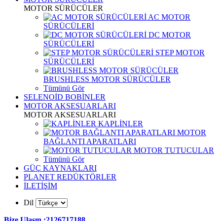
MOTOR SÜRÜCÜLER
AC MOTOR
SÜRÜCÜLERİ
DC MOTOR
SÜRÜCÜLERİ
STEP MOTOR
SÜRÜCÜLERİ
BRUSHLESS MOTOR SÜRÜCÜLER
Tümünü Gör
SELENOİD BOBİNLER
MOTOR AKSESUARLARI
MOTOR AKSESUARLARI
KAPLİNLER
MOTOR
BAĞLANTI APARATLARI
MOTOR TUTUCULAR
Tümünü Gör
GÜÇ KAYNAKLARI
PLANET REDÜKTÖRLER
İLETİŞİM
Dil
Bize Ulaşın :2126717188