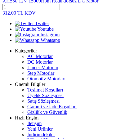
XH550 12V 15000Rpm Redüktörsüz DC Motor
312,00
TL
KDV
Twitter
Youtube
Instagram
Whatsapp
Kategoriler
AC Motorlar
DC Motorlar
Lineer Motorlar
Step Motorlar
Otomotiv Motorları
Önemli Bilgiler
Teslimat Koşulları
Üyelik Sözleşmesi
Satış Sözleşmesi
Garanti ve İade Koşulları
Gizlilik ve Güvenlik
Hızlı Erişim
İletişim
Yeni Ürünler
İndirimdekiler