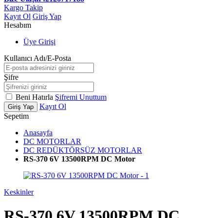
Kargo Takip
Kayıt Ol
Giriş Yap
Hesabım
Üye Girişi
Kullanıcı Adı/E-Posta
Şifre
Beni Hatırla
Şifremi Unuttum
Kayıt Ol
Giriş Yap
Sepetim
Anasayfa
DC MOTORLAR
DC REDÜKTÖRSÜZ MOTORLAR
RS-370 6V 13500RPM DC Motor
Keskinler
RS-370 6V 13500RPM DC