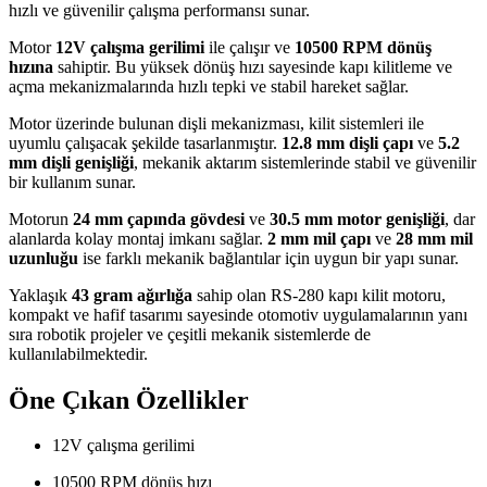
hızlı ve güvenilir çalışma performansı sunar.
Motor
12V çalışma gerilimi
ile çalışır ve
10500 RPM dönüş
hızına
sahiptir. Bu yüksek dönüş hızı sayesinde kapı kilitleme ve
açma mekanizmalarında hızlı tepki ve stabil hareket sağlar.
Motor üzerinde bulunan dişli mekanizması, kilit sistemleri ile
uyumlu çalışacak şekilde tasarlanmıştır.
12.8 mm dişli çapı
ve
5.2
mm dişli genişliği
, mekanik aktarım sistemlerinde stabil ve güvenilir
bir kullanım sunar.
Motorun
24 mm çapında gövdesi
ve
30.5 mm motor genişliği
, dar
alanlarda kolay montaj imkanı sağlar.
2 mm mil çapı
ve
28 mm mil
uzunluğu
ise farklı mekanik bağlantılar için uygun bir yapı sunar.
Yaklaşık
43 gram ağırlığa
sahip olan RS-280 kapı kilit motoru,
kompakt ve hafif tasarımı sayesinde otomotiv uygulamalarının yanı
sıra robotik projeler ve çeşitli mekanik sistemlerde de
kullanılabilmektedir.
Öne Çıkan Özellikler
12V çalışma gerilimi
10500 RPM dönüş hızı