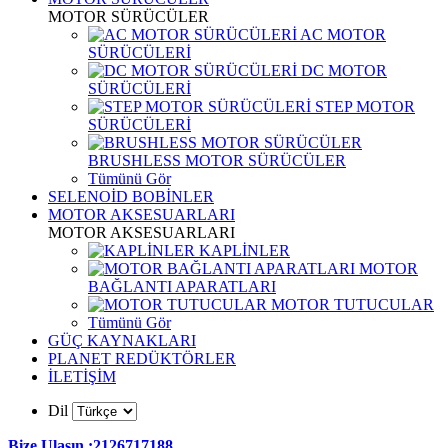
MOTOR SÜRÜCÜLER
AC MOTOR
SÜRÜCÜLERİ
DC MOTOR
SÜRÜCÜLERİ
STEP MOTOR
SÜRÜCÜLERİ
BRUSHLESS MOTOR SÜRÜCÜLER
Tümünü Gör
SELENOİD BOBİNLER
MOTOR AKSESUARLARI
MOTOR AKSESUARLARI
KAPLİNLER
MOTOR
BAĞLANTI APARATLARI
MOTOR TUTUCULAR
Tümünü Gör
GÜÇ KAYNAKLARI
PLANET REDÜKTÖRLER
İLETİŞİM
Dil
Bize Ulaşın :2126717188