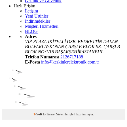
Gizlilik ve Güvenlik
Hızlı Erişim
İletişim
Yeni Ürünler
İndirimdekiler
Müşteri Hizmetleri
BLOG
Adres
VIP PLAZA İKİTELLİ OSB. BEDRETTİN DALAN
BULVARI AYKOSAN ÇARŞI B BLOK SK. ÇARŞI B
BLOK NO:1/16 BAŞAKŞEHİR/İSTANBUL
Telefon Numarası
2126717188
E-Posta
info@keskinlerelektronik.com.tr
T
-Soft
E-Ticaret
Sistemleriyle Hazırlanmıştır.