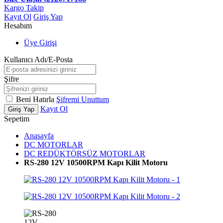
Kargo Takip
Kayıt Ol
Giriş Yap
Hesabım
Üye Girişi
Kullanıcı Adı/E-Posta
Şifre
Beni Hatırla
Şifremi Unuttum
Kayıt Ol
Giriş Yap
Sepetim
Anasayfa
DC MOTORLAR
DC REDÜKTÖRSÜZ MOTORLAR
RS-280 12V 10500RPM Kapı Kilit Motoru