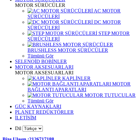
MOTOR SÜRÜCÜLER
AC MOTOR
SÜRÜCÜLERİ
DC MOTOR
SÜRÜCÜLERİ
STEP MOTOR
SÜRÜCÜLERİ
BRUSHLESS MOTOR SÜRÜCÜLER
Tümünü Gör
SELENOİD BOBİNLER
MOTOR AKSESUARLARI
MOTOR AKSESUARLARI
KAPLİNLER
MOTOR
BAĞLANTI APARATLARI
MOTOR TUTUCULAR
Tümünü Gör
GÜÇ KAYNAKLARI
PLANET REDÜKTÖRLER
İLETİŞİM
Dil
Bize Ulaşın :2126717188