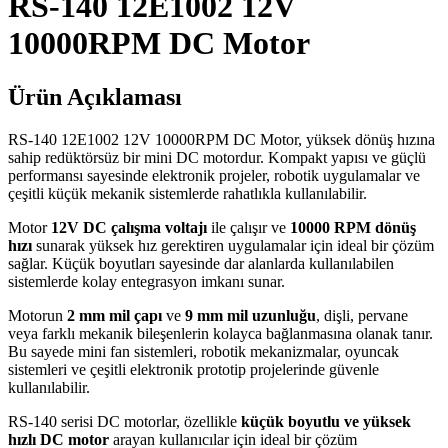
RS-140 12E1002 12V
10000RPM DC Motor
Ürün Açıklaması
RS-140 12E1002 12V 10000RPM DC Motor, yüksek dönüş hızına
sahip redüktörsüz bir mini DC motordur. Kompakt yapısı ve güçlü
performansı sayesinde elektronik projeler, robotik uygulamalar ve
çeşitli küçük mekanik sistemlerde rahatlıkla kullanılabilir.
Motor
12V DC çalışma voltajı
ile çalışır ve
10000 RPM dönüş
hızı
sunarak yüksek hız gerektiren uygulamalar için ideal bir çözüm
sağlar. Küçük boyutları sayesinde dar alanlarda kullanılabilen
sistemlerde kolay entegrasyon imkanı sunar.
Motorun
2 mm mil çapı
ve
9 mm mil uzunluğu
, dişli, pervane
veya farklı mekanik bileşenlerin kolayca bağlanmasına olanak tanır.
Bu sayede mini fan sistemleri, robotik mekanizmalar, oyuncak
sistemleri ve çeşitli elektronik prototip projelerinde güvenle
kullanılabilir.
RS-140 serisi DC motorlar, özellikle
küçük boyutlu ve yüksek
hızlı DC motor
arayan kullanıcılar için ideal bir çözüm