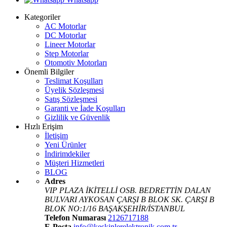
Kategoriler
AC Motorlar
DC Motorlar
Lineer Motorlar
Step Motorlar
Otomotiv Motorları
Önemli Bilgiler
Teslimat Koşulları
Üyelik Sözleşmesi
Satış Sözleşmesi
Garanti ve İade Koşulları
Gizlilik ve Güvenlik
Hızlı Erişim
İletişim
Yeni Ürünler
İndirimdekiler
Müşteri Hizmetleri
BLOG
Adres
VIP PLAZA İKİTELLİ OSB. BEDRETTİN DALAN
BULVARI AYKOSAN ÇARŞI B BLOK SK. ÇARŞI B
BLOK NO:1/16 BAŞAKŞEHİR/İSTANBUL
Telefon Numarası
2126717188
E-Posta
info@keskinlerelektronik.com.tr