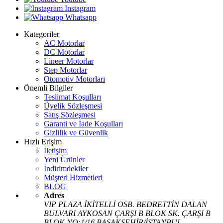
Instagram
Whatsapp
Kategoriler
AC Motorlar
DC Motorlar
Lineer Motorlar
Step Motorlar
Otomotiv Motorları
Önemli Bilgiler
Teslimat Koşulları
Üyelik Sözleşmesi
Satış Sözleşmesi
Garanti ve İade Koşulları
Gizlilik ve Güvenlik
Hızlı Erişim
İletişim
Yeni Ürünler
İndirimdekiler
Müşteri Hizmetleri
BLOG
Adres
VIP PLAZA İKİTELLİ OSB. BEDRETTİN DALAN
BULVARI AYKOSAN ÇARŞI B BLOK SK. ÇARŞI B
BLOK NO:1/16 BAŞAKŞEHİR/İSTANBUL