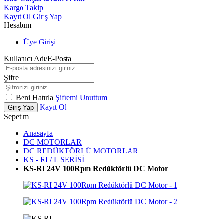
Kargo Takip
Kayıt Ol
Giriş Yap
Hesabım
Üye Girişi
Kullanıcı Adı/E-Posta
Şifre
Beni Hatırla
Şifremi Unuttum
Kayıt Ol
Giriş Yap
Sepetim
Anasayfa
DC MOTORLAR
DC REDÜKTÖRLÜ MOTORLAR
KS - RI / L SERİSİ
KS-RI 24V 100Rpm Redüktörlü DC Motor