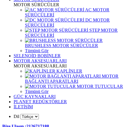
MOTOR SÜRÜCÜLER
AC MOTOR
SÜRÜCÜLERİ
DC MOTOR
SÜRÜCÜLERİ
STEP MOTOR
SÜRÜCÜLERİ
BRUSHLESS MOTOR SÜRÜCÜLER
Tümünü Gör
SELENOİD BOBİNLER
MOTOR AKSESUARLARI
MOTOR AKSESUARLARI
KAPLİNLER
MOTOR
BAĞLANTI APARATLARI
MOTOR TUTUCULAR
Tümünü Gör
GÜÇ KAYNAKLARI
PLANET REDÜKTÖRLER
İLETİŞİM
Dil
Bize Ulaşın :2126717188