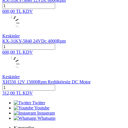
KX-31KY-5840 12VDc 8000Rpm
600,00
TL
KDV
Keskinler
KX-31KY-5840 24VDc 4000Rpm
600,00
TL
KDV
Keskinler
XH550 12V 15000Rpm Redüktörsüz DC Motor
312,00
TL
KDV
Twitter
Youtube
Instagram
Whatsapp
Kategoriler