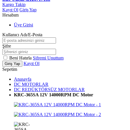
Kargo Takip
Kayıt Ol
Giriş Yap
Hesabım
Üye Girişi
Kullanıcı Adı/E-Posta
Şifre
Beni Hatırla
Şifremi Unuttum
Kayıt Ol
Giriş Yap
Sepetim
Anasayfa
DC MOTORLAR
DC REDÜKTÖRSÜZ MOTORLAR
KRC-365SA 12V 14000RPM DC Motor