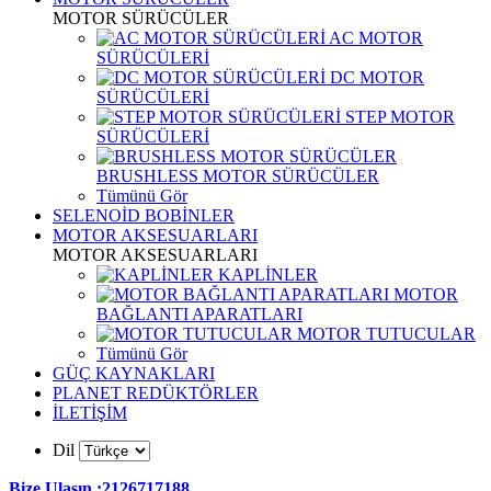
MOTOR SÜRÜCÜLER
AC MOTOR
SÜRÜCÜLERİ
DC MOTOR
SÜRÜCÜLERİ
STEP MOTOR
SÜRÜCÜLERİ
BRUSHLESS MOTOR SÜRÜCÜLER
Tümünü Gör
SELENOİD BOBİNLER
MOTOR AKSESUARLARI
MOTOR AKSESUARLARI
KAPLİNLER
MOTOR
BAĞLANTI APARATLARI
MOTOR TUTUCULAR
Tümünü Gör
GÜÇ KAYNAKLARI
PLANET REDÜKTÖRLER
İLETİŞİM
Dil
Bize Ulaşın :2126717188