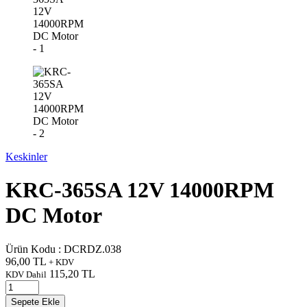
Keskinler
KRC-365SA 12V 14000RPM
DC Motor
Ürün Kodu :
DCRDZ.038
96,00
TL
+ KDV
115,20
TL
KDV Dahil
Sepete Ekle