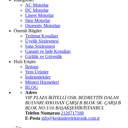
AC Motorlar
DC Motorlar
Lineer Motorlar
Step Motorlar
Otomotiv Motorları
Önemli Bilgiler
Teslimat Koşulları
Üyelik Sözleşmesi
Satış Sözleşmesi
Garanti ve İade Koşulları
Gizlilik ve Güvenlik
Hızlı Erişim
İletişim
Yeni Ürünler
İndirimdekiler
Müşteri Hizmetleri
BLOG
Adres
VIP PLAZA İKİTELLİ OSB. BEDRETTİN DALAN
BULVARI AYKOSAN ÇARŞI B BLOK SK. ÇARŞI B
BLOK NO:1/16 BAŞAKŞEHİR/İSTANBUL
Telefon Numarası
2126717188
E-Posta
info@keskinlerelektronik.com.tr