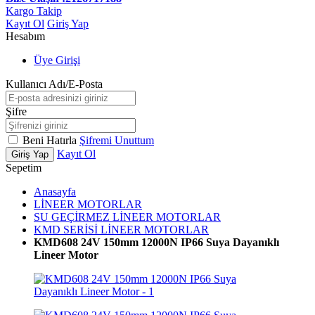
Kargo Takip
Kayıt Ol
Giriş Yap
Hesabım
Üye Girişi
Kullanıcı Adı/E-Posta
Şifre
Beni Hatırla
Şifremi Unuttum
Kayıt Ol
Giriş Yap
Sepetim
Anasayfa
LİNEER MOTORLAR
SU GEÇİRMEZ LİNEER MOTORLAR
KMD SERİSİ LİNEER MOTORLAR
KMD608 24V 150mm 12000N IP66 Suya Dayanıklı
Lineer Motor