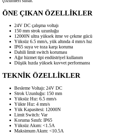
çözümleri sunar.
ÖNE ÇIKAN ÖZELLİKLER
24V DC çalışma voltajı
150 mm strok uzunluğu
12000N ultra yüksek itme ve çekme gücü
Yüksüz 6.5 mm/s, yük altında 4 mm/s hız
IP65 suya ve toza karşı koruma
Dahili limit switch koruması
Ağır hizmet tipi endüstriyel kullanım
Düşük hızda yüksek kuvvet performansı
TEKNİK ÖZELLİKLER
Besleme Voltajı: 24V DC
Strok Uzunluğu: 150 mm
Yüksüz Hız: 6.5 mm/s
Yükte Hız: 4 mm/s
Yük Kapasitesi: 12000N
Limit Switch: Var
Koruma Sınıfı: IP65
Yüksüz Akım: <1.5A
Maksimum Akım: <10.5A