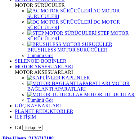
MOTOR SÜRÜCÜLER
AC MOTOR
SÜRÜCÜLERİ
DC MOTOR
SÜRÜCÜLERİ
STEP MOTOR
SÜRÜCÜLERİ
BRUSHLESS MOTOR SÜRÜCÜLER
Tümünü Gör
SELENOİD BOBİNLER
MOTOR AKSESUARLARI
MOTOR AKSESUARLARI
KAPLİNLER
MOTOR
BAĞLANTI APARATLARI
MOTOR TUTUCULAR
Tümünü Gör
GÜÇ KAYNAKLARI
PLANET REDÜKTÖRLER
İLETİŞİM
Dil
Bize Ulaşın :2126717188