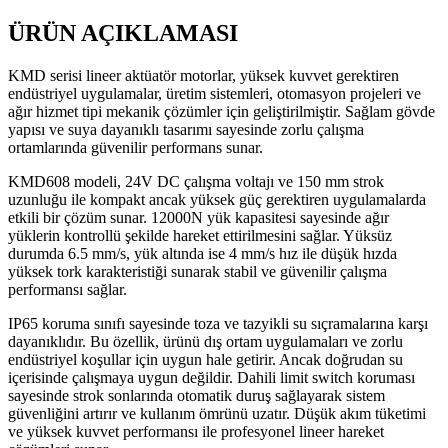
ÜRÜN AÇIKLAMASI
KMD serisi lineer aktüatör motorlar, yüksek kuvvet gerektiren
endüstriyel uygulamalar, üretim sistemleri, otomasyon projeleri ve
ağır hizmet tipi mekanik çözümler için geliştirilmiştir. Sağlam gövde
yapısı ve suya dayanıklı tasarımı sayesinde zorlu çalışma
ortamlarında güvenilir performans sunar.
KMD608 modeli, 24V DC çalışma voltajı ve 150 mm strok
uzunluğu ile kompakt ancak yüksek güç gerektiren uygulamalarda
etkili bir çözüm sunar. 12000N yük kapasitesi sayesinde ağır
yüklerin kontrollü şekilde hareket ettirilmesini sağlar. Yüksüz
durumda 6.5 mm/s, yük altında ise 4 mm/s hız ile düşük hızda
yüksek tork karakteristiği sunarak stabil ve güvenilir çalışma
performansı sağlar.
IP65 koruma sınıfı sayesinde toza ve tazyikli su sıçramalarına karşı
dayanıklıdır. Bu özellik, ürünü dış ortam uygulamaları ve zorlu
endüstriyel koşullar için uygun hale getirir. Ancak doğrudan su
içerisinde çalışmaya uygun değildir. Dahili limit switch koruması
sayesinde strok sonlarında otomatik duruş sağlayarak sistem
güvenliğini artırır ve kullanım ömrünü uzatır. Düşük akım tüketimi
ve yüksek kuvvet performansı ile profesyonel lineer hareket