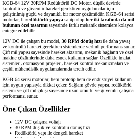
KGB-64 12V 30RPM Redüktörlü DC Motor, düşük devirde
kontrollü ve güvenilir hareket gerektiren uygulamalar için
geliştirilmiş güçlü ve dayanıklı bir motor çözümüdür. KGB-64 serisi
motorlar,
L redüktörlü yapıya
sahip olup
her iki tarafında da mil
bulunan özel tasarımı
sayesinde farklı mekanik sistemlere kolayca
entegre edilebilir.
12V DC ile çalışan bu model,
30 RPM dönüş hızı
ile daha yavaş
ve kontrollü hareket gerektiren sistemlerde verimli performans sunar.
Çift mil yapısı sayesinde hareket aktarımı, mekanik bağlantı ve özel
makine çözümlerinde daha esnek kullanım sağlar. Özellikle imalat
sistemleri, otomasyon projeleri, hareket kontrol mekanizmaları ve
çeşitli mühendislik uygulamalarında tercih edilir.
KGB-64 serisi motorlar; hem prototip hem de endüstriyel kullanım
için uygun yapısıyla dikkat çeker. Sağlam gövde yapısı, redüktörlü
sistemi ve çift mil çıkışı sayesinde uzun ömürlü ve güvenilir çalışma
performansı sunar.
Öne Çıkan Özellikler
12V DC çalışma voltajı
30 RPM düşük ve kontrollü dönüş hızı
Redüktörlü yapı ile dengeli hareket