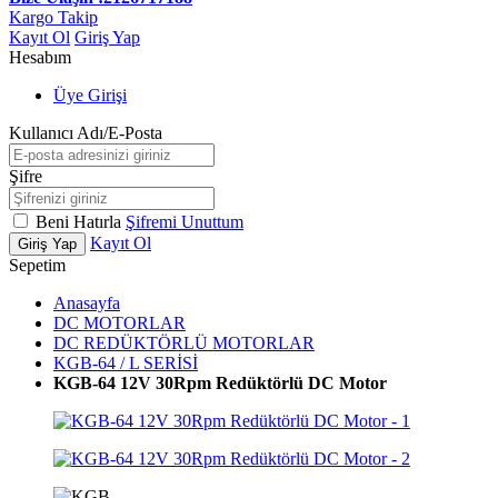
Kargo Takip
Kayıt Ol
Giriş Yap
Hesabım
Üye Girişi
Kullanıcı Adı/E-Posta
Şifre
Beni Hatırla
Şifremi Unuttum
Kayıt Ol
Giriş Yap
Sepetim
Anasayfa
DC MOTORLAR
DC REDÜKTÖRLÜ MOTORLAR
KGB-64 / L SERİSİ
KGB-64 12V 30Rpm Redüktörlü DC Motor