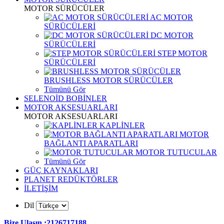
MOTOR SÜRÜCÜLER
AC MOTOR
SÜRÜCÜLERİ
DC MOTOR
SÜRÜCÜLERİ
STEP MOTOR
SÜRÜCÜLERİ
BRUSHLESS MOTOR SÜRÜCÜLER
Tümünü Gör
SELENOİD BOBİNLER
MOTOR AKSESUARLARI
MOTOR AKSESUARLARI
KAPLİNLER
MOTOR
BAĞLANTI APARATLARI
MOTOR TUTUCULAR
Tümünü Gör
GÜÇ KAYNAKLARI
PLANET REDÜKTÖRLER
İLETİŞİM
Dil
Bize Ulaşın :2126717188