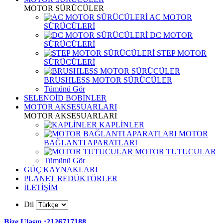
MOTOR SÜRÜCÜLER
AC MOTOR
SÜRÜCÜLERİ
DC MOTOR
SÜRÜCÜLERİ
STEP MOTOR
SÜRÜCÜLERİ
BRUSHLESS MOTOR SÜRÜCÜLER
Tümünü Gör
SELENOİD BOBİNLER
MOTOR AKSESUARLARI
MOTOR AKSESUARLARI
KAPLİNLER
MOTOR
BAĞLANTI APARATLARI
MOTOR TUTUCULAR
Tümünü Gör
GÜÇ KAYNAKLARI
PLANET REDÜKTÖRLER
İLETİŞİM
Dil
Bize Ulaşın :2126717188