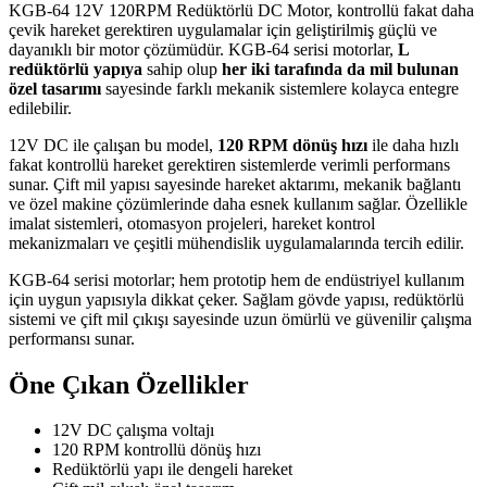
KGB-64 12V 120RPM Redüktörlü DC Motor, kontrollü fakat daha
çevik hareket gerektiren uygulamalar için geliştirilmiş güçlü ve
dayanıklı bir motor çözümüdür. KGB-64 serisi motorlar,
L
redüktörlü yapıya
sahip olup
her iki tarafında da mil bulunan
özel tasarımı
sayesinde farklı mekanik sistemlere kolayca entegre
edilebilir.
12V DC ile çalışan bu model,
120 RPM dönüş hızı
ile daha hızlı
fakat kontrollü hareket gerektiren sistemlerde verimli performans
sunar. Çift mil yapısı sayesinde hareket aktarımı, mekanik bağlantı
ve özel makine çözümlerinde daha esnek kullanım sağlar. Özellikle
imalat sistemleri, otomasyon projeleri, hareket kontrol
mekanizmaları ve çeşitli mühendislik uygulamalarında tercih edilir.
KGB-64 serisi motorlar; hem prototip hem de endüstriyel kullanım
için uygun yapısıyla dikkat çeker. Sağlam gövde yapısı, redüktörlü
sistemi ve çift mil çıkışı sayesinde uzun ömürlü ve güvenilir çalışma
performansı sunar.
Öne Çıkan Özellikler
12V DC çalışma voltajı
120 RPM kontrollü dönüş hızı
Redüktörlü yapı ile dengeli hareket