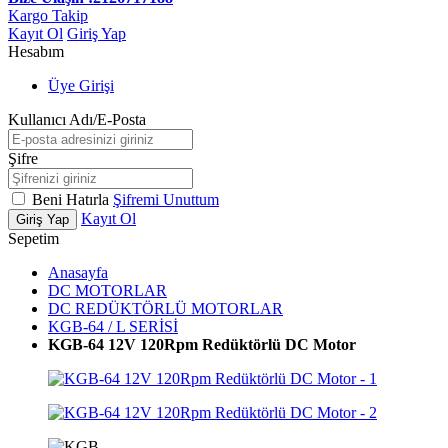
Kargo Takip
Kayıt Ol
Giriş Yap
Hesabım
Üye Girişi
Kullanıcı Adı/E-Posta
Şifre
Beni Hatırla
Şifremi Unuttum
Kayıt Ol
Giriş Yap
Sepetim
Anasayfa
DC MOTORLAR
DC REDÜKTÖRLÜ MOTORLAR
KGB-64 / L SERİSİ
KGB-64 12V 120Rpm Redüktörlü DC Motor