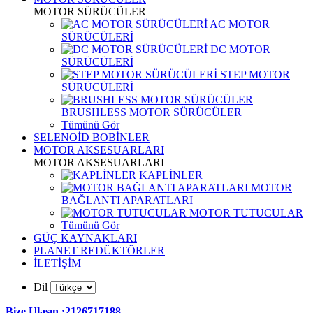
MOTOR SÜRÜCÜLER
AC MOTOR
SÜRÜCÜLERİ
DC MOTOR
SÜRÜCÜLERİ
STEP MOTOR
SÜRÜCÜLERİ
BRUSHLESS MOTOR SÜRÜCÜLER
Tümünü Gör
SELENOİD BOBİNLER
MOTOR AKSESUARLARI
MOTOR AKSESUARLARI
KAPLİNLER
MOTOR
BAĞLANTI APARATLARI
MOTOR TUTUCULAR
Tümünü Gör
GÜÇ KAYNAKLARI
PLANET REDÜKTÖRLER
İLETİŞİM
Dil
Bize Ulaşın :2126717188