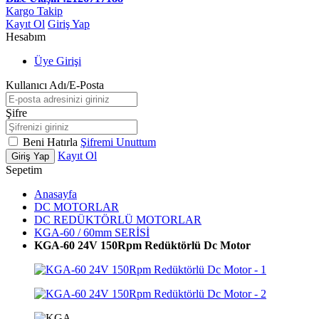
Kargo Takip
Kayıt Ol
Giriş Yap
Hesabım
Üye Girişi
Kullanıcı Adı/E-Posta
Şifre
Beni Hatırla
Şifremi Unuttum
Kayıt Ol
Giriş Yap
Sepetim
Anasayfa
DC MOTORLAR
DC REDÜKTÖRLÜ MOTORLAR
KGA-60 / 60mm SERİSİ
KGA-60 24V 150Rpm Redüktörlü Dc Motor