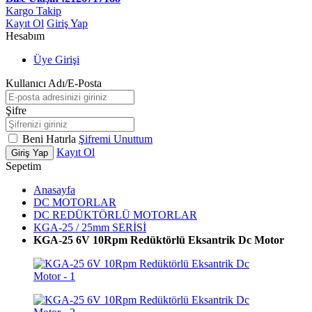
Kargo Takip
Kayıt Ol
Giriş Yap
Hesabım
Üye Girişi
Kullanıcı Adı/E-Posta
Şifre
Beni Hatırla
Şifremi Unuttum
Kayıt Ol
Giriş Yap
Sepetim
Anasayfa
DC MOTORLAR
DC REDÜKTÖRLÜ MOTORLAR
KGA-25 / 25mm SERİSİ
KGA-25 6V 10Rpm Redüktörlü Eksantrik Dc Motor