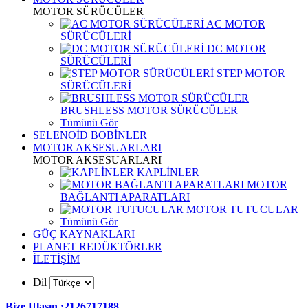
MOTOR SÜRÜCÜLER
AC MOTOR
SÜRÜCÜLERİ
DC MOTOR
SÜRÜCÜLERİ
STEP MOTOR
SÜRÜCÜLERİ
BRUSHLESS MOTOR SÜRÜCÜLER
Tümünü Gör
SELENOİD BOBİNLER
MOTOR AKSESUARLARI
MOTOR AKSESUARLARI
KAPLİNLER
MOTOR
BAĞLANTI APARATLARI
MOTOR TUTUCULAR
Tümünü Gör
GÜÇ KAYNAKLARI
PLANET REDÜKTÖRLER
İLETİŞİM
Dil
Bize Ulaşın :2126717188