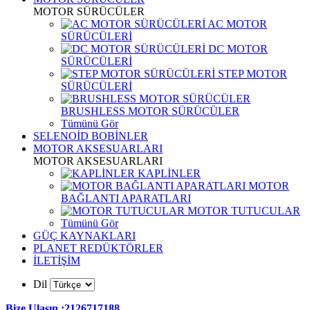
MOTOR SÜRÜCÜLER
AC MOTOR
SÜRÜCÜLERİ
DC MOTOR
SÜRÜCÜLERİ
STEP MOTOR
SÜRÜCÜLERİ
BRUSHLESS MOTOR SÜRÜCÜLER
Tümünü Gör
SELENOİD BOBİNLER
MOTOR AKSESUARLARI
MOTOR AKSESUARLARI
KAPLİNLER
MOTOR
BAĞLANTI APARATLARI
MOTOR TUTUCULAR
Tümünü Gör
GÜÇ KAYNAKLARI
PLANET REDÜKTÖRLER
İLETİŞİM
Dil
Bize Ulaşın :2126717188