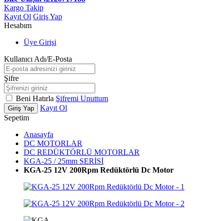
Kargo Takip
Kayıt Ol
Giriş Yap
Hesabım
Üye Girişi
Kullanıcı Adı/E-Posta
Şifre
Beni Hatırla
Şifremi Unuttum
Kayıt Ol
Giriş Yap
Sepetim
Anasayfa
DC MOTORLAR
DC REDÜKTÖRLÜ MOTORLAR
KGA-25 / 25mm SERİSİ
KGA-25 12V 200Rpm Redüktörlü Dc Motor