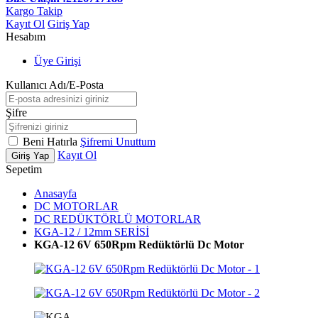
Kargo Takip
Kayıt Ol
Giriş Yap
Hesabım
Üye Girişi
Kullanıcı Adı/E-Posta
Şifre
Beni Hatırla
Şifremi Unuttum
Kayıt Ol
Giriş Yap
Sepetim
Anasayfa
DC MOTORLAR
DC REDÜKTÖRLÜ MOTORLAR
KGA-12 / 12mm SERİSİ
KGA-12 6V 650Rpm Redüktörlü Dc Motor