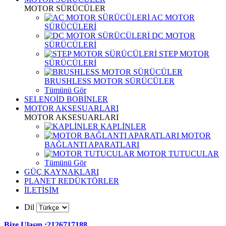
MOTOR SÜRÜCÜLER
AC MOTOR
SÜRÜCÜLERİ
DC MOTOR
SÜRÜCÜLERİ
STEP MOTOR
SÜRÜCÜLERİ
BRUSHLESS MOTOR SÜRÜCÜLER
Tümünü Gör
SELENOİD BOBİNLER
MOTOR AKSESUARLARI
MOTOR AKSESUARLARI
KAPLİNLER
MOTOR
BAĞLANTI APARATLARI
MOTOR TUTUCULAR
Tümünü Gör
GÜÇ KAYNAKLARI
PLANET REDÜKTÖRLER
İLETİŞİM
Dil
Bize Ulaşın :2126717188