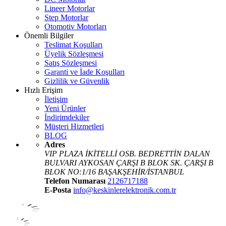
Lineer Motorlar
Step Motorlar
Otomotiv Motorları
Önemli Bilgiler
Teslimat Koşulları
Üyelik Sözleşmesi
Satış Sözleşmesi
Garanti ve İade Koşulları
Gizlilik ve Güvenlik
Hızlı Erişim
İletişim
Yeni Ürünler
İndirimdekiler
Müşteri Hizmetleri
BLOG
Adres
VIP PLAZA İKİTELLİ OSB. BEDRETTİN DALAN
BULVARI AYKOSAN ÇARŞI B BLOK SK. ÇARŞI B
BLOK NO:1/16 BAŞAKŞEHİR/İSTANBUL
Telefon Numarası
2126717188
E-Posta
info@keskinlerelektronik.com.tr