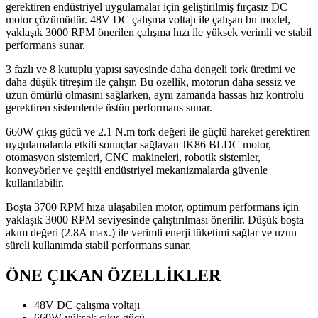
gerektiren endüstriyel uygulamalar için geliştirilmiş fırçasız DC
motor çözümüdür. 48V DC çalışma voltajı ile çalışan bu model,
yaklaşık 3000 RPM önerilen çalışma hızı ile yüksek verimli ve stabil
performans sunar.
3 fazlı ve 8 kutuplu yapısı sayesinde daha dengeli tork üretimi ve
daha düşük titreşim ile çalışır. Bu özellik, motorun daha sessiz ve
uzun ömürlü olmasını sağlarken, aynı zamanda hassas hız kontrolü
gerektiren sistemlerde üstün performans sunar.
660W çıkış gücü ve 2.1 N.m tork değeri ile güçlü hareket gerektiren
uygulamalarda etkili sonuçlar sağlayan JK86 BLDC motor,
otomasyon sistemleri, CNC makineleri, robotik sistemler,
konveyörler ve çeşitli endüstriyel mekanizmalarda güvenle
kullanılabilir.
Boşta 3700 RPM hıza ulaşabilen motor, optimum performans için
yaklaşık 3000 RPM seviyesinde çalıştırılması önerilir. Düşük boşta
akım değeri (2.8A max.) ile verimli enerji tüketimi sağlar ve uzun
süreli kullanımda stabil performans sunar.
ÖNE ÇIKAN ÖZELLİKLER
48V DC çalışma voltajı
660W yüksek çıkış gücü