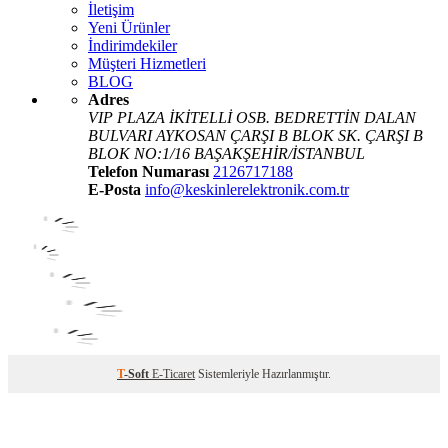
İletişim
Yeni Ürünler
İndirimdekiler
Müşteri Hizmetleri
BLOG
Adres
VIP PLAZA İKİTELLİ OSB. BEDRETTİN DALAN
BULVARI AYKOSAN ÇARŞI B BLOK SK. ÇARŞI B
BLOK NO:1/16 BAŞAKŞEHİR/İSTANBUL
Telefon Numarası
2126717188
E-Posta
info@keskinlerelektronik.com.tr
T
-Soft
E-Ticaret
Sistemleriyle Hazırlanmıştır.