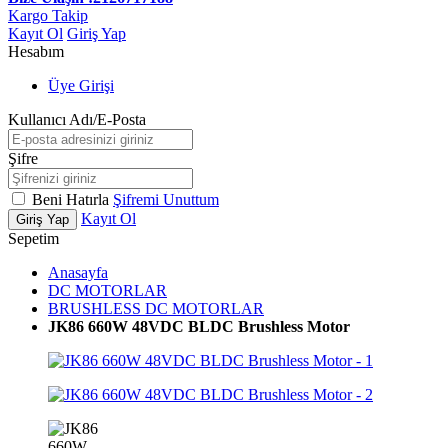
Kargo Takip
Kayıt Ol
Giriş Yap
Hesabım
Üye Girişi
Kullanıcı Adı/E-Posta
Şifre
Beni Hatırla
Şifremi Unuttum
Kayıt Ol
Giriş Yap
Sepetim
Anasayfa
DC MOTORLAR
BRUSHLESS DC MOTORLAR
JK86 660W 48VDC BLDC Brushless Motor