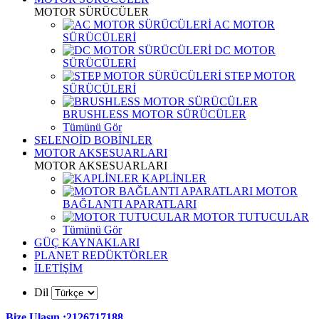
MOTOR SÜRÜCÜLER
AC MOTOR
SÜRÜCÜLERİ
DC MOTOR
SÜRÜCÜLERİ
STEP MOTOR
SÜRÜCÜLERİ
BRUSHLESS MOTOR SÜRÜCÜLER
Tümünü Gör
SELENOİD BOBİNLER
MOTOR AKSESUARLARI
MOTOR AKSESUARLARI
KAPLİNLER
MOTOR
BAĞLANTI APARATLARI
MOTOR TUTUCULAR
Tümünü Gör
GÜÇ KAYNAKLARI
PLANET REDÜKTÖRLER
İLETİŞİM
Dil
Bize Ulaşın :2126717188