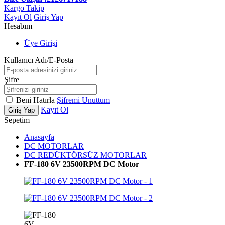
Kargo Takip
Kayıt Ol
Giriş Yap
Hesabım
Üye Girişi
Kullanıcı Adı/E-Posta
Şifre
Beni Hatırla
Şifremi Unuttum
Kayıt Ol
Giriş Yap
Sepetim
Anasayfa
DC MOTORLAR
DC REDÜKTÖRSÜZ MOTORLAR
FF-180 6V 23500RPM DC Motor