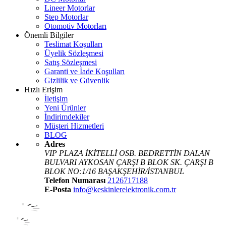
Lineer Motorlar
Step Motorlar
Otomotiv Motorları
Önemli Bilgiler
Teslimat Koşulları
Üyelik Sözleşmesi
Satış Sözleşmesi
Garanti ve İade Koşulları
Gizlilik ve Güvenlik
Hızlı Erişim
İletişim
Yeni Ürünler
İndirimdekiler
Müşteri Hizmetleri
BLOG
Adres
VIP PLAZA İKİTELLİ OSB. BEDRETTİN DALAN
BULVARI AYKOSAN ÇARŞI B BLOK SK. ÇARŞI B
BLOK NO:1/16 BAŞAKŞEHİR/İSTANBUL
Telefon Numarası
2126717188
E-Posta
info@keskinlerelektronik.com.tr