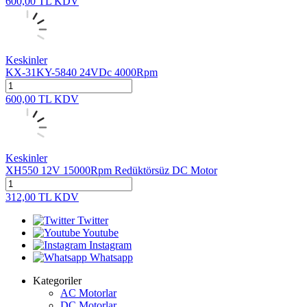
600,00
TL
KDV
Keskinler
KX-31KY-5840 24VDc 4000Rpm
600,00
TL
KDV
Keskinler
XH550 12V 15000Rpm Redüktörsüz DC Motor
312,00
TL
KDV
Twitter
Youtube
Instagram
Whatsapp
Kategoriler
AC Motorlar
DC Motorlar