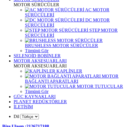
MOTOR SÜRÜCÜLER
AC MOTOR
SÜRÜCÜLERİ
DC MOTOR
SÜRÜCÜLERİ
STEP MOTOR
SÜRÜCÜLERİ
BRUSHLESS MOTOR SÜRÜCÜLER
Tümünü Gör
SELENOİD BOBİNLER
MOTOR AKSESUARLARI
MOTOR AKSESUARLARI
KAPLİNLER
MOTOR
BAĞLANTI APARATLARI
MOTOR TUTUCULAR
Tümünü Gör
GÜÇ KAYNAKLARI
PLANET REDÜKTÖRLER
İLETİŞİM
Dil
Bize Ulaşın :2126717188