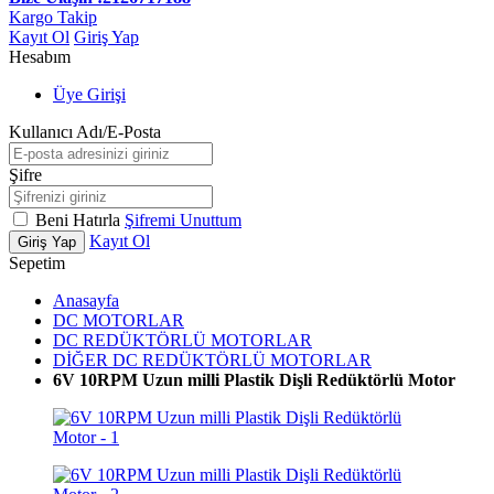
Kargo Takip
Kayıt Ol
Giriş Yap
Hesabım
Üye Girişi
Kullanıcı Adı/E-Posta
Şifre
Beni Hatırla
Şifremi Unuttum
Kayıt Ol
Giriş Yap
Sepetim
Anasayfa
DC MOTORLAR
DC REDÜKTÖRLÜ MOTORLAR
DİĞER DC REDÜKTÖRLÜ MOTORLAR
6V 10RPM Uzun milli Plastik Dişli Redüktörlü Motor