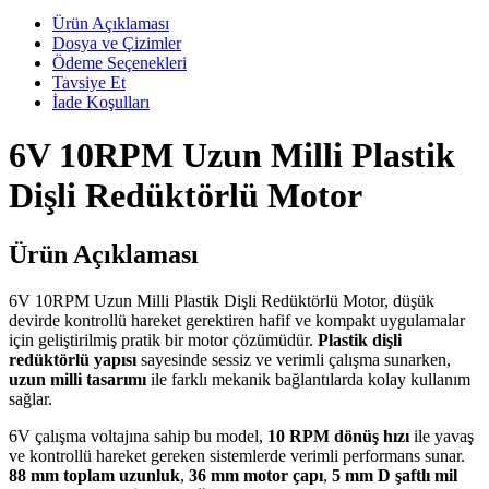
Ürün Açıklaması
Dosya ve Çizimler
Ödeme Seçenekleri
Tavsiye Et
İade Koşulları
6V 10RPM Uzun Milli Plastik
Dişli Redüktörlü Motor
Ürün Açıklaması
6V 10RPM Uzun Milli Plastik Dişli Redüktörlü Motor, düşük
devirde kontrollü hareket gerektiren hafif ve kompakt uygulamalar
için geliştirilmiş pratik bir motor çözümüdür.
Plastik dişli
redüktörlü yapısı
sayesinde sessiz ve verimli çalışma sunarken,
uzun milli tasarımı
ile farklı mekanik bağlantılarda kolay kullanım
sağlar.
6V çalışma voltajına sahip bu model,
10 RPM dönüş hızı
ile yavaş
ve kontrollü hareket gereken sistemlerde verimli performans sunar.
88 mm toplam uzunluk
,
36 mm motor çapı
,
5 mm D şaftlı mil