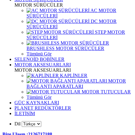
MOTOR SÜRÜCÜLER
AC MOTOR
SÜRÜCÜLERİ
DC MOTOR
SÜRÜCÜLERİ
STEP MOTOR
SÜRÜCÜLERİ
BRUSHLESS MOTOR SÜRÜCÜLER
Tümünü Gör
SELENOİD BOBİNLER
MOTOR AKSESUARLARI
MOTOR AKSESUARLARI
KAPLİNLER
MOTOR
BAĞLANTI APARATLARI
MOTOR TUTUCULAR
Tümünü Gör
GÜÇ KAYNAKLARI
PLANET REDÜKTÖRLER
İLETİŞİM
Dil
Bize Ulaşın :2126717188