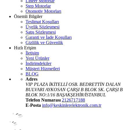
Lineer Motorlar
Step Motorlar
Otomotiv Motorları
Önemli Bilgiler
Teslimat Koşulları
Üyelik Sözleşmesi
Satış Sözleşmesi
Garanti ve İade Koşulları
Gizlilik ve Güvenlik
Hızlı Erişim
İletişim
Yeni Ürünler
İndirimdekiler
Müşteri Hizmetleri
BLOG
Adres
VIP PLAZA İKİTELLİ OSB. BEDRETTİN DALAN
BULVARI AYKOSAN ÇARŞI B BLOK SK. ÇARŞI B
BLOK NO:1/16 BAŞAKŞEHİR/İSTANBUL
Telefon Numarası
2126717188
E-Posta
info@keskinlerelektronik.com.tr