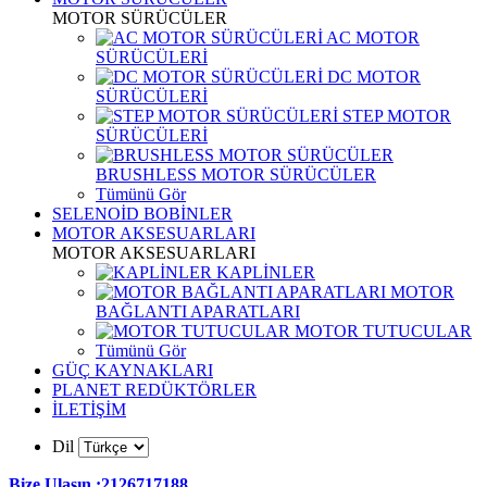
MOTOR SÜRÜCÜLER
AC MOTOR
SÜRÜCÜLERİ
DC MOTOR
SÜRÜCÜLERİ
STEP MOTOR
SÜRÜCÜLERİ
BRUSHLESS MOTOR SÜRÜCÜLER
Tümünü Gör
SELENOİD BOBİNLER
MOTOR AKSESUARLARI
MOTOR AKSESUARLARI
KAPLİNLER
MOTOR
BAĞLANTI APARATLARI
MOTOR TUTUCULAR
Tümünü Gör
GÜÇ KAYNAKLARI
PLANET REDÜKTÖRLER
İLETİŞİM
Dil
Bize Ulaşın :2126717188