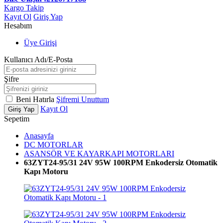
Kargo Takip
Kayıt Ol
Giriş Yap
Hesabım
Üye Girişi
Kullanıcı Adı/E-Posta
Şifre
Beni Hatırla
Şifremi Unuttum
Kayıt Ol
Giriş Yap
Sepetim
Anasayfa
DC MOTORLAR
ASANSÖR VE KAYARKAPI MOTORLARI
63ZYT24-95/31 24V 95W 100RPM Enkodersiz Otomatik
Kapı Motoru