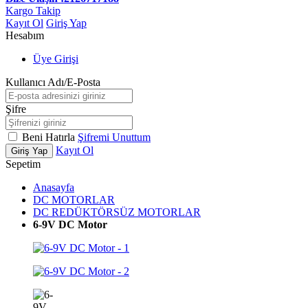
Kargo Takip
Kayıt Ol
Giriş Yap
Hesabım
Üye Girişi
Kullanıcı Adı/E-Posta
Şifre
Beni Hatırla
Şifremi Unuttum
Kayıt Ol
Giriş Yap
Sepetim
Anasayfa
DC MOTORLAR
DC REDÜKTÖRSÜZ MOTORLAR
6-9V DC Motor