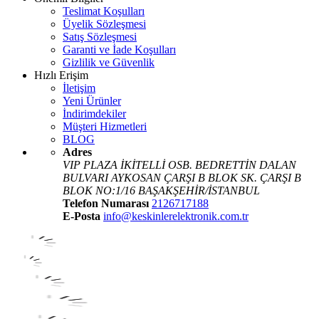
Teslimat Koşulları
Üyelik Sözleşmesi
Satış Sözleşmesi
Garanti ve İade Koşulları
Gizlilik ve Güvenlik
Hızlı Erişim
İletişim
Yeni Ürünler
İndirimdekiler
Müşteri Hizmetleri
BLOG
Adres
VIP PLAZA İKİTELLİ OSB. BEDRETTİN DALAN
BULVARI AYKOSAN ÇARŞI B BLOK SK. ÇARŞI B
BLOK NO:1/16 BAŞAKŞEHİR/İSTANBUL
Telefon Numarası
2126717188
E-Posta
info@keskinlerelektronik.com.tr