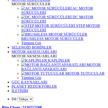
MOTOR SÜRÜCÜLER
AC MOTOR
SÜRÜCÜLERİ
DC MOTOR
SÜRÜCÜLERİ
STEP MOTOR
SÜRÜCÜLERİ
BRUSHLESS MOTOR SÜRÜCÜLER
Tümünü Gör
SELENOİD BOBİNLER
MOTOR AKSESUARLARI
MOTOR AKSESUARLARI
KAPLİNLER
MOTOR
BAĞLANTI APARATLARI
MOTOR TUTUCULAR
Tümünü Gör
GÜÇ KAYNAKLARI
PLANET REDÜKTÖRLER
İLETİŞİM
Dil
Bize Ulaşın :2126717188