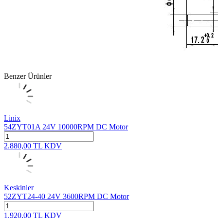
Benzer Ürünler
Linix
54ZYT01A 24V 10000RPM DC Motor
2.880,00
TL
KDV
Keskinler
52ZYT24-40 24V 3600RPM DC Motor
1.920,00
TL
KDV