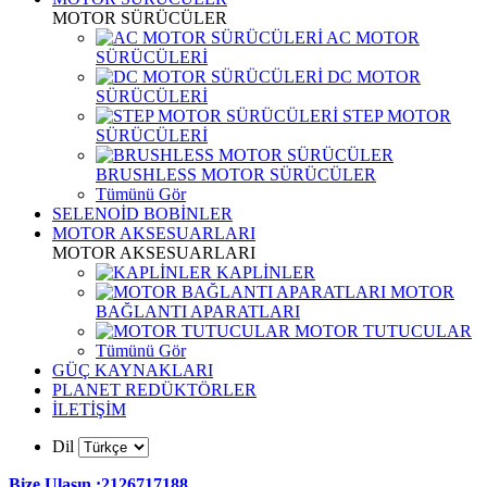
MOTOR SÜRÜCÜLER
AC MOTOR
SÜRÜCÜLERİ
DC MOTOR
SÜRÜCÜLERİ
STEP MOTOR
SÜRÜCÜLERİ
BRUSHLESS MOTOR SÜRÜCÜLER
Tümünü Gör
SELENOİD BOBİNLER
MOTOR AKSESUARLARI
MOTOR AKSESUARLARI
KAPLİNLER
MOTOR
BAĞLANTI APARATLARI
MOTOR TUTUCULAR
Tümünü Gör
GÜÇ KAYNAKLARI
PLANET REDÜKTÖRLER
İLETİŞİM
Dil
Bize Ulaşın :2126717188