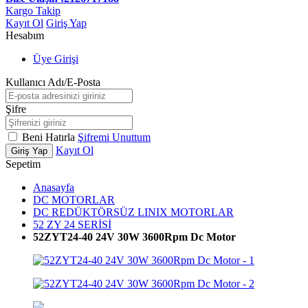
Kargo Takip
Kayıt Ol
Giriş Yap
Hesabım
Üye Girişi
Kullanıcı Adı/E-Posta
Şifre
Beni Hatırla
Şifremi Unuttum
Kayıt Ol
Giriş Yap
Sepetim
Anasayfa
DC MOTORLAR
DC REDÜKTÖRSÜZ LINIX MOTORLAR
52 ZY 24 SERİSİ
52ZYT24-40 24V 30W 3600Rpm Dc Motor