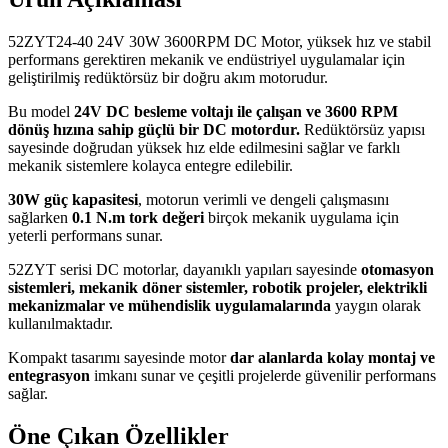
52ZYT24-40 24V 30W 3600RPM DC Motor, yüksek hız ve stabil
performans gerektiren mekanik ve endüstriyel uygulamalar için
geliştirilmiş redüktörsüz bir doğru akım motorudur.
Bu model
24V DC besleme voltajı ile çalışan ve 3600 RPM
dönüş hızına sahip güçlü bir DC motordur.
Redüktörsüz yapısı
sayesinde doğrudan yüksek hız elde edilmesini sağlar ve farklı
mekanik sistemlere kolayca entegre edilebilir.
30W güç kapasitesi
, motorun verimli ve dengeli çalışmasını
sağlarken
0.1 N.m tork değeri
birçok mekanik uygulama için
yeterli performans sunar.
52ZYT serisi DC motorlar, dayanıklı yapıları sayesinde
otomasyon
sistemleri, mekanik döner sistemler, robotik projeler, elektrikli
mekanizmalar ve mühendislik uygulamalarında
yaygın olarak
kullanılmaktadır.
Kompakt tasarımı sayesinde motor
dar alanlarda kolay montaj ve
entegrasyon
imkanı sunar ve çeşitli projelerde güvenilir performans
sağlar.
Öne Çıkan Özellikler