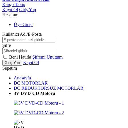
Kargo Takip
Kayıt Ol
Giriş Yap
Hesabım
Üye Girişi
Kullanıcı Adı/E-Posta
Şifre
Beni Hatırla
Şifremi Unuttum
Kayıt Ol
Giriş Yap
Sepetim
Anasayfa
DC MOTORLAR
DC REDÜKTÖRSÜZ MOTORLAR
3V DVD-CD Motoru