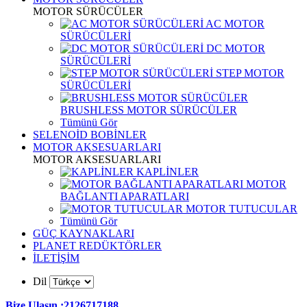
MOTOR SÜRÜCÜLER
AC MOTOR
SÜRÜCÜLERİ
DC MOTOR
SÜRÜCÜLERİ
STEP MOTOR
SÜRÜCÜLERİ
BRUSHLESS MOTOR SÜRÜCÜLER
Tümünü Gör
SELENOİD BOBİNLER
MOTOR AKSESUARLARI
MOTOR AKSESUARLARI
KAPLİNLER
MOTOR
BAĞLANTI APARATLARI
MOTOR TUTUCULAR
Tümünü Gör
GÜÇ KAYNAKLARI
PLANET REDÜKTÖRLER
İLETİŞİM
Dil
Bize Ulaşın :2126717188