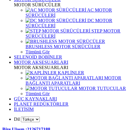
MOTOR SÜRÜCÜLER
AC MOTOR
SÜRÜCÜLERİ
DC MOTOR
SÜRÜCÜLERİ
STEP MOTOR
SÜRÜCÜLERİ
BRUSHLESS MOTOR SÜRÜCÜLER
Tümünü Gör
SELENOİD BOBİNLER
MOTOR AKSESUARLARI
MOTOR AKSESUARLARI
KAPLİNLER
MOTOR
BAĞLANTI APARATLARI
MOTOR TUTUCULAR
Tümünü Gör
GÜÇ KAYNAKLARI
PLANET REDÜKTÖRLER
İLETİŞİM
Dil
Bize Ulaşın :2126717188