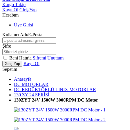
Kargo Takip
Kayıt Ol
Giriş Yap
Hesabım
Üye Girişi
Kullanıcı Adı/E-Posta
Şifre
Beni Hatırla
Şifremi Unuttum
Kayıt Ol
Giriş Yap
Sepetim
Anasayfa
DC MOTORLAR
DC REDÜKTÖRLÜ LINIX MOTORLAR
130 ZY 24 SERİSİ
130ZYT 24V 1500W 3000RPM DC Motor