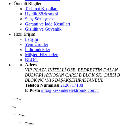
Önemli Bilgiler
Teslimat Koşulları
Üyelik Sözleşmesi
Satış Sözleşmesi
Garanti ve İade Koşulları
Gizlilik ve Güvenlik
Hızlı Erişim
İletişim
Yeni Ürünler
İndirimdekiler
Müşteri Hizmetleri
BLOG
Adres
VIP PLAZA İKİTELLİ OSB. BEDRETTİN DALAN
BULVARI AYKOSAN ÇARŞI B BLOK SK. ÇARŞI B
BLOK NO:1/16 BAŞAKŞEHİR/İSTANBUL
Telefon Numarası
2126717188
E-Posta
info@keskinlerelektronik.com.tr