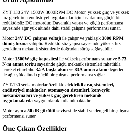
ZYT-130 24V 1500W 3000RPM DC Motor, yüksek güç ve yüksek
hız gerektiren endüstriyel uygulamalar için tasarlanmış güçlü bir
redüktörsüz DC motordur. Dayanıklı yapısı ve güçlü performansı
sayesinde ağır yük altında dahi stabil çalışma performansı sunar.
Motor
24V DC çalışma voltajı
ile çalışır ve yaklaşık
3000 RPM
dönüş hızına
sahiptir. Redüktörsüz yapısı sayesinde yüksek hız
gerektiren mekanik sistemlerde doğrudan sürüş sağlayabilir.
Motor
1500W güç kapasitesi
ile yüksek performans sunar ve
5.73
N·m anma torku
sayesinde güçlü mekanik sistemleri rahatlıkla
hareket ettirebilir.
3.5A boşta akım
ve
83A anma akımı
değerleri
ile ağır yük altında güçlü bir çalışma performansı sağlar.
ZYT-130 serisi motorlar özellikle
elektrikli araç sistemleri,
endüstriyel makineler, otomasyon sistemleri, konveyör
mekanizmaları ve yüksek güç gerektiren mekanik
uygulamalarda
yaygın olarak kullanılmaktadır.
Motor ayrıca
50 dB gürültü seviyesi
ile stabil ve dengeli bir çalışma
performansı sunar.
Öne Çıkan Özellikler