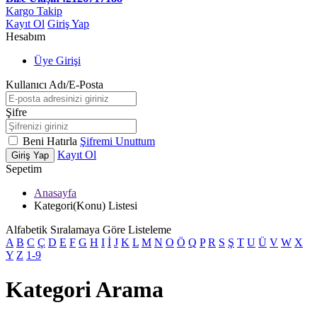
Kargo Takip
Kayıt Ol
Giriş Yap
Hesabım
Üye Girişi
Kullanıcı Adı/E-Posta
Şifre
Beni Hatırla
Şifremi Unuttum
Kayıt Ol
Giriş Yap
Sepetim
Anasayfa
Kategori(Konu) Listesi
Alfabetik Sıralamaya Göre Listeleme
A
B
C
Ç
D
E
F
G
H
I
İ
J
K
L
M
N
O
Ö
Q
P
R
S
Ş
T
U
Ü
V
W
X
Y
Z
1-9
Kategori Arama