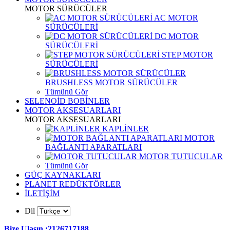
MOTOR SÜRÜCÜLER
AC MOTOR
SÜRÜCÜLERİ
DC MOTOR
SÜRÜCÜLERİ
STEP MOTOR
SÜRÜCÜLERİ
BRUSHLESS MOTOR SÜRÜCÜLER
Tümünü Gör
SELENOİD BOBİNLER
MOTOR AKSESUARLARI
MOTOR AKSESUARLARI
KAPLİNLER
MOTOR
BAĞLANTI APARATLARI
MOTOR TUTUCULAR
Tümünü Gör
GÜÇ KAYNAKLARI
PLANET REDÜKTÖRLER
İLETİŞİM
Dil
Bize Ulaşın :2126717188